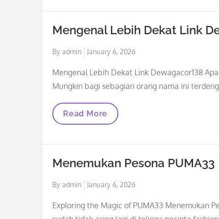
Baru
Untuk
Berbagai
Mengenal Lebih Dekat Link 
Pengalaman
Seru
Posted
By
admin
January 6, 2026
on
Mengenal Lebih Dekat Link Dewagacor138 Ap
Mungkin bagi sebagian orang nama ini terdenga
Mengenal
Read More
Lebih
Dekat
Link
Dewagacor138
Menemukan Pesona PUMA33
Posted
By
admin
January 6, 2026
on
Exploring the Magic of PUMA33 Menemukan P