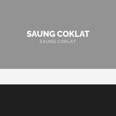
SAUNG COKLAT
SAUNG COKLAT