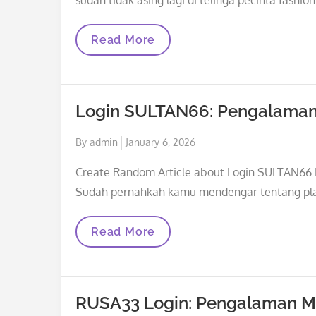
sudah tidak asing lagi di telinga pecinta fashio
Menemukan
Read More
Pesona
PUMA33
Login SULTAN66: Pengalaman 
Posted
By
admin
January 6, 2026
on
Create Random Article about Login SULTAN66 
Sudah pernahkah kamu mendengar tentang plat
Login
Read More
SULTAN66:
Pengalaman
Bermain
Di
Platform
RUSA33 Login: Pengalaman Men
Judi
Online