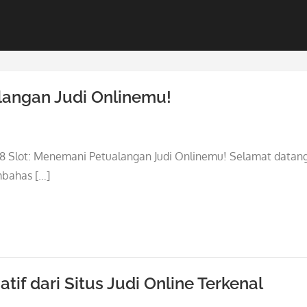
langan Judi Onlinemu!
178 Slot: Menemani Petualangan Judi Onlinemu! Selamat datang
embahas […]
if dari Situs Judi Online Terkenal