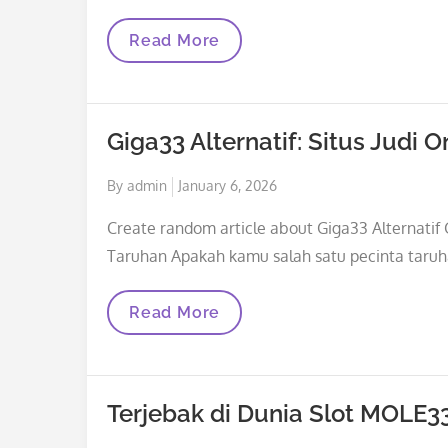
RUSA33
Read More
Alternatif:
Mengenal
Platform
Trading
Cryptocurrency
Giga33 Alternatif: Situs Judi
Yang
Sedang
Populer
Posted
By
admin
January 6, 2026
on
Create random article about Giga33 Alternatif 
Taruhan Apakah kamu salah satu pecinta taruhan 
Giga33
Read More
Alternatif:
Situs
Judi
Online
Terbaik
Terjebak di Dunia Slot MOLE3
Untuk
Penggemar
Taruhan