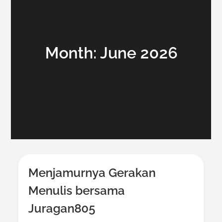
Month:
June 2026
Menjamurnya Gerakan
Menulis bersama
Juragan805