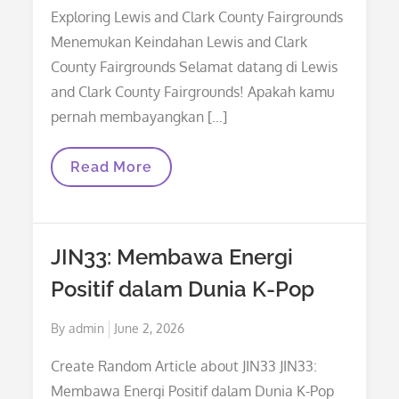
on
Exploring Lewis and Clark County Fairgrounds
Menemukan Keindahan Lewis and Clark
County Fairgrounds Selamat datang di Lewis
and Clark County Fairgrounds! Apakah kamu
pernah membayangkan […]
Menemukan
Read More
Keindahan
Lewis
And
Clark
County
JIN33: Membawa Energi
Fairgrounds
Positif dalam Dunia K-Pop
Posted
By
admin
June 2, 2026
on
Create Random Article about JIN33 JIN33:
Membawa Energi Positif dalam Dunia K-Pop