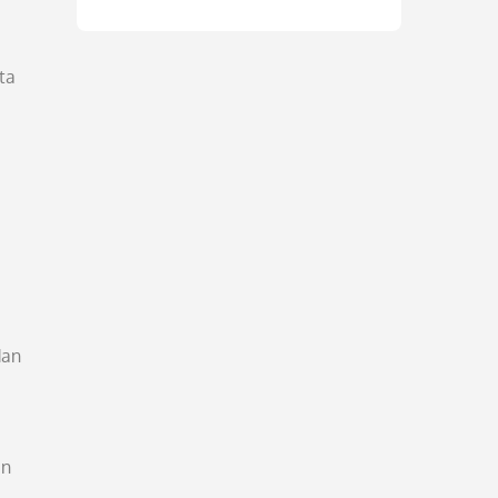
ta
dan
an