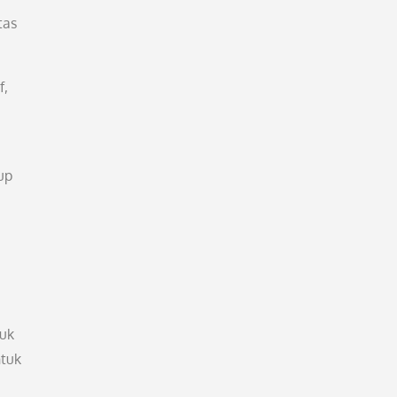
tas
f,
up
tuk
ntuk