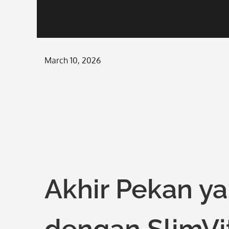
Posted
March 10, 2026
on
Akhir Pekan 
dengan SlimVit