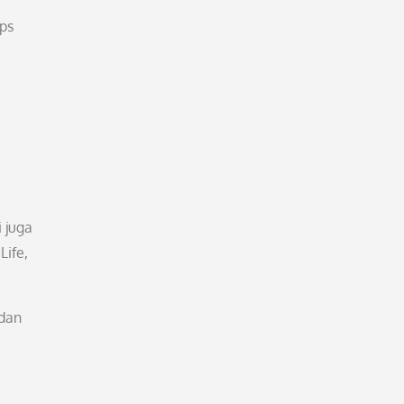
ips
 juga
ife,
 dan