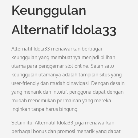
Keunggulan
Alternatif Idola33
Alternatif Idola33 menawarkan berbagai
keunggulan yang membuatnya menjadi pilihan
utama para penggemar slot online. Salah satu
keunggulan utamanya adalah tampilan situs yang
user-friendly dan mudah dinavigasi. Dengan desain
yang menarik dan intuitif, pengguna dapat dengan
mudah menemukan permainan yang mereka
inginkan tanpa harus bingung.
Selain itu, Alternatif Idola33 juga menawarkan
berbagai bonus dan promosi menarik yang dapat