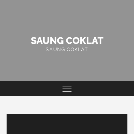
Skip
to
content
SAUNG COKLAT
SAUNG COKLAT