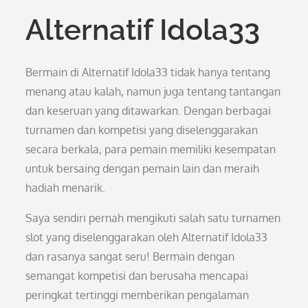
Alternatif Idola33
Bermain di Alternatif Idola33 tidak hanya tentang
menang atau kalah, namun juga tentang tantangan
dan keseruan yang ditawarkan. Dengan berbagai
turnamen dan kompetisi yang diselenggarakan
secara berkala, para pemain memiliki kesempatan
untuk bersaing dengan pemain lain dan meraih
hadiah menarik.
Saya sendiri pernah mengikuti salah satu turnamen
slot yang diselenggarakan oleh Alternatif Idola33
dan rasanya sangat seru! Bermain dengan
semangat kompetisi dan berusaha mencapai
peringkat tertinggi memberikan pengalaman