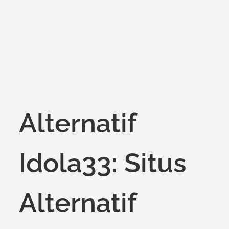
on
Alternatif
Idola33: Situs
Alternatif