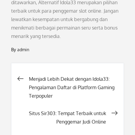
ditawarkan, Alternatif Idola33 merupakan pilihan
terbaik untuk para penggemar slot online. Jangan
lewatkan kesempatan untuk bergabung dan
menikmati berbagai permainan seru serta bonus
menarik yang tersedia.
By
admin
Post
Menjadi Lebih Dekat dengan Idola33:
Pengalaman Daftar di Platform Gaming
navigation
Terpopuler
Situs Sir303: Tempat Terbaik untuk
Penggemar Judi Online