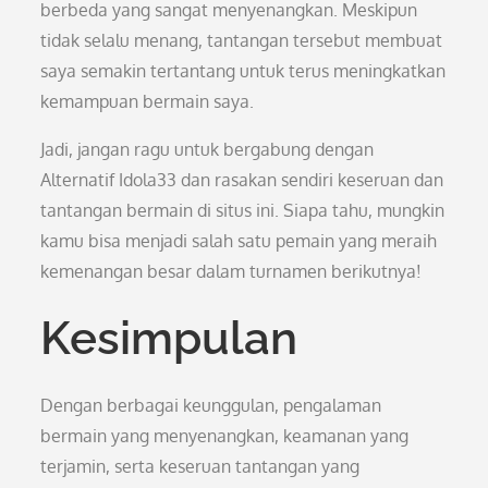
berbeda yang sangat menyenangkan. Meskipun
tidak selalu menang, tantangan tersebut membuat
saya semakin tertantang untuk terus meningkatkan
kemampuan bermain saya.
Jadi, jangan ragu untuk bergabung dengan
Alternatif Idola33 dan rasakan sendiri keseruan dan
tantangan bermain di situs ini. Siapa tahu, mungkin
kamu bisa menjadi salah satu pemain yang meraih
kemenangan besar dalam turnamen berikutnya!
Kesimpulan
Dengan berbagai keunggulan, pengalaman
bermain yang menyenangkan, keamanan yang
terjamin, serta keseruan tantangan yang