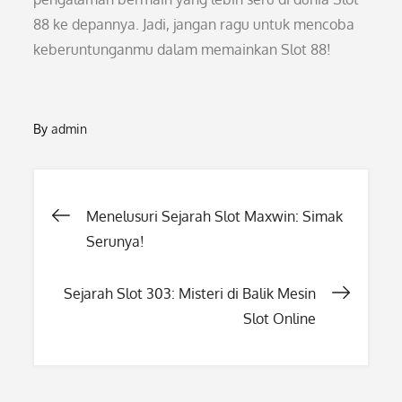
88 ke depannya. Jadi, jangan ragu untuk mencoba
keberuntunganmu dalam memainkan Slot 88!
By
admin
Post
Menelusuri Sejarah Slot Maxwin: Simak
Serunya!
navigation
Sejarah Slot 303: Misteri di Balik Mesin
Slot Online