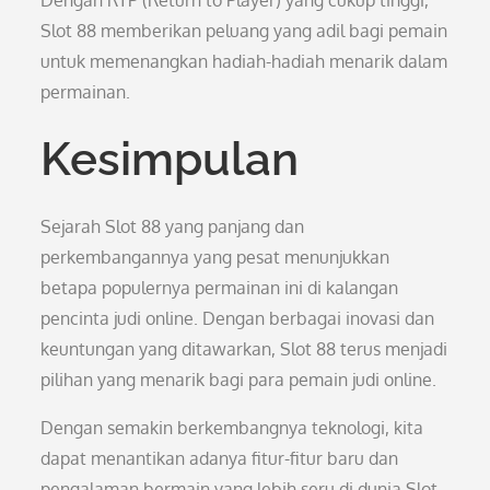
Dengan RTP (Return to Player) yang cukup tinggi,
Slot 88 memberikan peluang yang adil bagi pemain
untuk memenangkan hadiah-hadiah menarik dalam
permainan.
Kesimpulan
Sejarah Slot 88 yang panjang dan
perkembangannya yang pesat menunjukkan
betapa populernya permainan ini di kalangan
pencinta judi online. Dengan berbagai inovasi dan
keuntungan yang ditawarkan, Slot 88 terus menjadi
pilihan yang menarik bagi para pemain judi online.
Dengan semakin berkembangnya teknologi, kita
dapat menantikan adanya fitur-fitur baru dan
pengalaman bermain yang lebih seru di dunia Slot