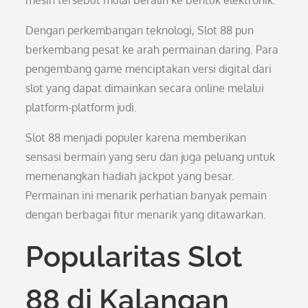
mesin tersebut mulai beralih ke bentuk elektronik.
Dengan perkembangan teknologi, Slot 88 pun
berkembang pesat ke arah permainan daring. Para
pengembang game menciptakan versi digital dari
slot yang dapat dimainkan secara online melalui
platform-platform judi.
Slot 88 menjadi populer karena memberikan
sensasi bermain yang seru dan juga peluang untuk
memenangkan hadiah jackpot yang besar.
Permainan ini menarik perhatian banyak pemain
dengan berbagai fitur menarik yang ditawarkan.
Popularitas Slot
88 di Kalangan