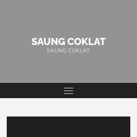
Skip
to
content
SAUNG COKLAT
SAUNG COKLAT