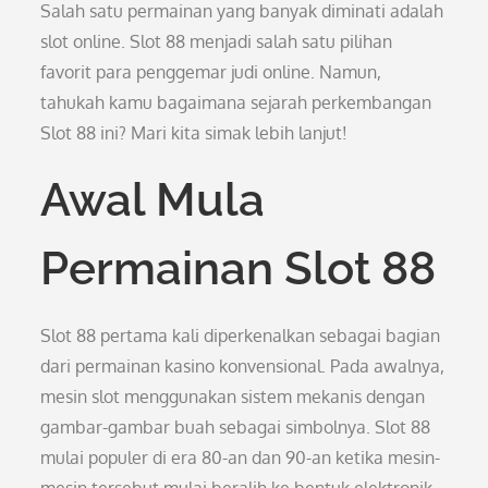
Salah satu permainan yang banyak diminati adalah
slot online. Slot 88 menjadi salah satu pilihan
favorit para penggemar judi online. Namun,
tahukah kamu bagaimana sejarah perkembangan
Slot 88 ini? Mari kita simak lebih lanjut!
Awal Mula
Permainan Slot 88
Slot 88 pertama kali diperkenalkan sebagai bagian
dari permainan kasino konvensional. Pada awalnya,
mesin slot menggunakan sistem mekanis dengan
gambar-gambar buah sebagai simbolnya. Slot 88
mulai populer di era 80-an dan 90-an ketika mesin-