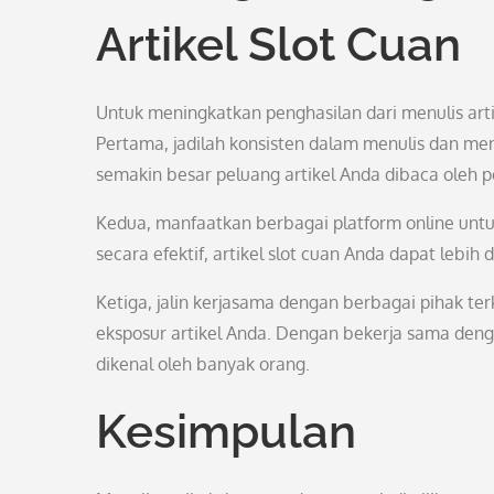
Artikel Slot Cuan
Untuk meningkatkan penghasilan dari menulis arti
Pertama, jadilah konsisten dalam menulis dan m
semakin besar peluang artikel Anda dibaca oleh 
Kedua, manfaatkan berbagai platform online un
secara efektif, artikel slot cuan Anda dapat lebih
Ketiga, jalin kerjasama dengan berbagai pihak te
eksposur artikel Anda. Dengan bekerja sama denga
dikenal oleh banyak orang.
Kesimpulan