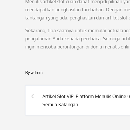
Menulis artikel slot cuan dapat menjadi pilihan 
mendapatkan penghasilan tambahan. Dengan mengi
tantangan yang ada, penghasilan dari artikel slot
Sekarang, tiba saatnya untuk memulai petualanga
pengalaman Anda kepada pembaca. Semoga artikel
ingin mencoba peruntungan di dunia menulis onli
By
admin
Artikel Slot VIP: Platform Menulis Online 
Post
Semua Kalangan
navigation