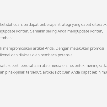
kel slot cuan, terdapat beberapa strategi yang dapat diterapk
engupdate konten. Semakin sering Anda mengupdate konten,
pembaca.
tuk mempromosikan artikel Anda. Dengan melakukan promosi
 dikenal dan diakses oleh pembaca potensial.
rkait, seperti perusahaan atau media online, untuk meningkatk
n pihak-pihak tersebut, artikel slot cuan Anda dapat lebih m