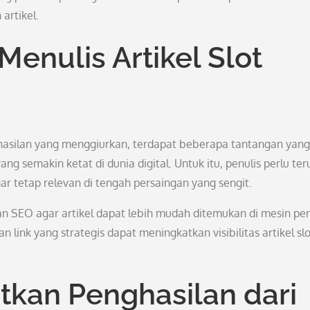
artikel.
enulis Artikel Slot
ghasilan yang menggiurkan, terdapat beberapa tantangan yang
ng semakin ketat di dunia digital. Untuk itu, penulis perlu ter
 tetap relevan di tengah persaingan yang sengit.
ran SEO agar artikel dapat lebih mudah ditemukan di mesin pen
ink yang strategis dapat meningkatkan visibilitas artikel slo
tkan Penghasilan dari