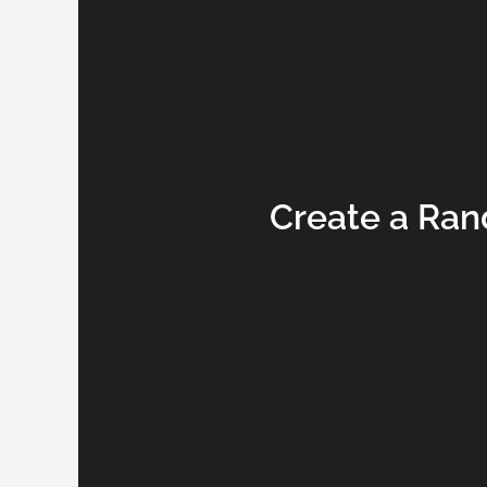
Create a Ran