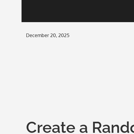
Posted
December 20, 2025
on
Create a Rand