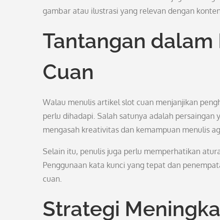
gambar atau ilustrasi yang relevan dengan konten 
Tantangan dalam M
Cuan
Walau menulis artikel slot cuan menjanjikan pen
perlu dihadapi. Salah satunya adalah persaingan ya
mengasah kreativitas dan kemampuan menulis agar
Selain itu, penulis juga perlu memperhatikan atu
Penggunaan kata kunci yang tepat dan penempatan l
cuan.
Strategi Meningka