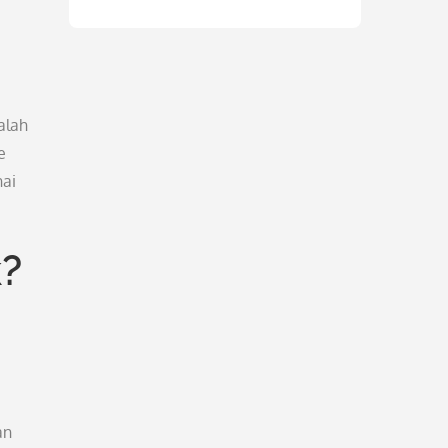
alah
e
nai
k?
an