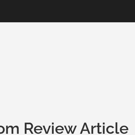
om Review Article