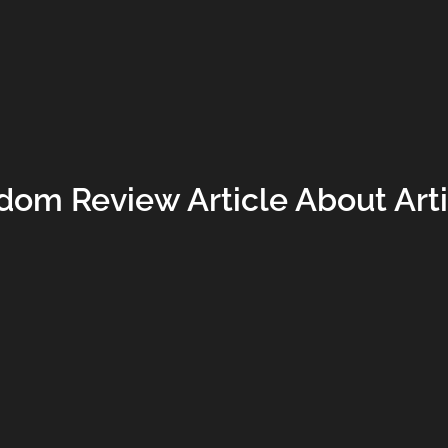
dom Review Article About Arti