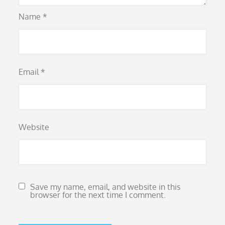
Name
*
Email
*
Website
Save my name, email, and website in this
browser for the next time I comment.