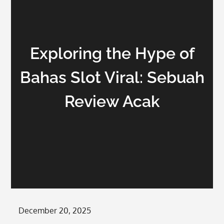
Exploring the Hype of
Bahas Slot Viral: Sebuah
Review Acak
Posted
December 20, 2025