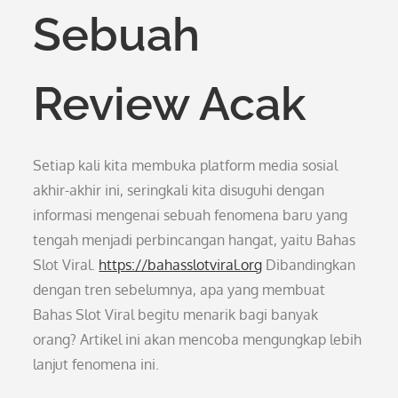
Sebuah
Review Acak
Setiap kali kita membuka platform media sosial
akhir-akhir ini, seringkali kita disuguhi dengan
informasi mengenai sebuah fenomena baru yang
tengah menjadi perbincangan hangat, yaitu Bahas
Slot Viral.
https://bahasslotviral.org
Dibandingkan
dengan tren sebelumnya, apa yang membuat
Bahas Slot Viral begitu menarik bagi banyak
orang? Artikel ini akan mencoba mengungkap lebih
lanjut fenomena ini.