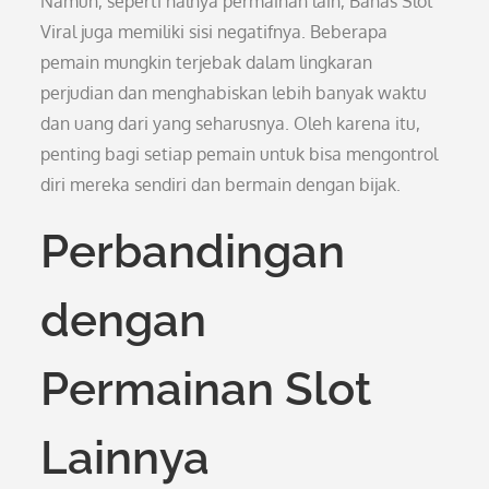
Namun, seperti halnya permainan lain, Bahas Slot
Viral juga memiliki sisi negatifnya. Beberapa
pemain mungkin terjebak dalam lingkaran
perjudian dan menghabiskan lebih banyak waktu
dan uang dari yang seharusnya. Oleh karena itu,
penting bagi setiap pemain untuk bisa mengontrol
diri mereka sendiri dan bermain dengan bijak.
Perbandingan
dengan
Permainan Slot
Lainnya