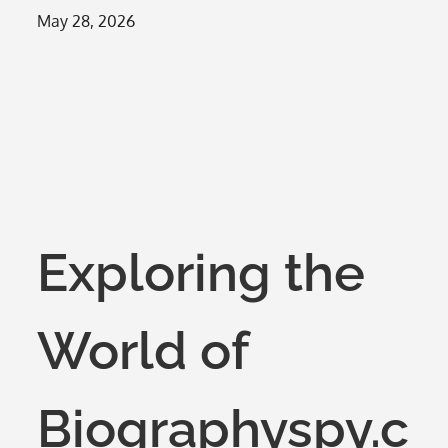
Posted
May 28, 2026
on
Exploring the
World of
Biographyspy.c