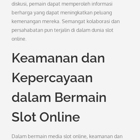
diskusi, pemain dapat memperoleh informasi
berharga yang dapat meningkatkan peluang
kemenangan mereka. Semangat kolaborasi dan
persahabatan pun terjalin di dalam dunia slot
online.
Keamanan dan
Kepercayaan
dalam Bermain
Slot Online
Dalam bermain media slot online, keamanan dan