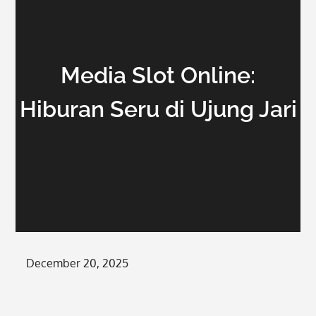
Media Slot Online:
Hiburan Seru di Ujung Jari
Posted
December 20, 2025
on