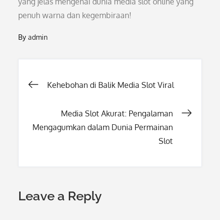
yang jelas mengenai dunia media slot online yang
penuh warna dan kegembiraan!
By
admin
Post
Kehebohan di Balik Media Slot Viral
navigation
Media Slot Akurat: Pengalaman
Mengagumkan dalam Dunia Permainan
Slot
Leave a Reply