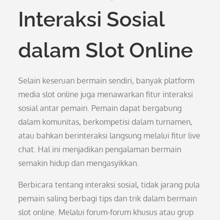
Interaksi Sosial
dalam Slot Online
Selain keseruan bermain sendiri, banyak platform
media slot online juga menawarkan fitur interaksi
sosial antar pemain. Pemain dapat bergabung
dalam komunitas, berkompetisi dalam turnamen,
atau bahkan berinteraksi langsung melalui fitur live
chat. Hal ini menjadikan pengalaman bermain
semakin hidup dan mengasyikkan.
Berbicara tentang interaksi sosial, tidak jarang pula
pemain saling berbagi tips dan trik dalam bermain
slot online. Melalui forum-forum khusus atau grup