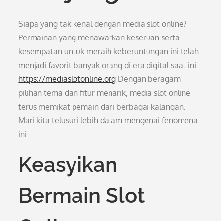
Siapa yang tak kenal dengan media slot online?
Permainan yang menawarkan keseruan serta
kesempatan untuk meraih keberuntungan ini telah
menjadi favorit banyak orang di era digital saat ini.
https://mediaslotonline.org
Dengan beragam
pilihan tema dan fitur menarik, media slot online
terus memikat pemain dari berbagai kalangan.
Mari kita telusuri lebih dalam mengenai fenomena
ini.
Keasyikan
Bermain Slot