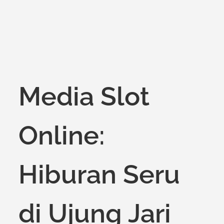
Media Slot
Online:
Hiburan Seru
di Ujung Jari