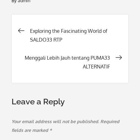
By
admin
Post
Exploring the Fascinating World of
SALDO33 RTP
navigation
Menggali Lebih Jauh tentang PUMA33
ALTERNATIF
Leave a Reply
Your email address will not be published.
Required
fields are marked
*