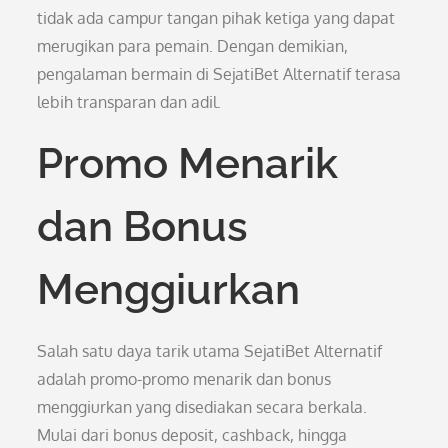
tidak ada campur tangan pihak ketiga yang dapat
merugikan para pemain. Dengan demikian,
pengalaman bermain di SejatiBet Alternatif terasa
lebih transparan dan adil.
Promo Menarik
dan Bonus
Menggiurkan
Salah satu daya tarik utama SejatiBet Alternatif
adalah promo-promo menarik dan bonus
menggiurkan yang disediakan secara berkala.
Mulai dari bonus deposit, cashback, hingga