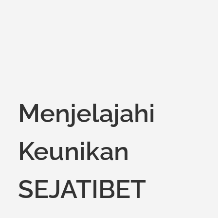
Menjelajahi
Keunikan
SEJATIBET