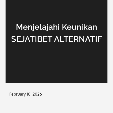
Menjelajahi Keunikan
SEJATIBET ALTERNATIF
Posted
February 10, 2026
on