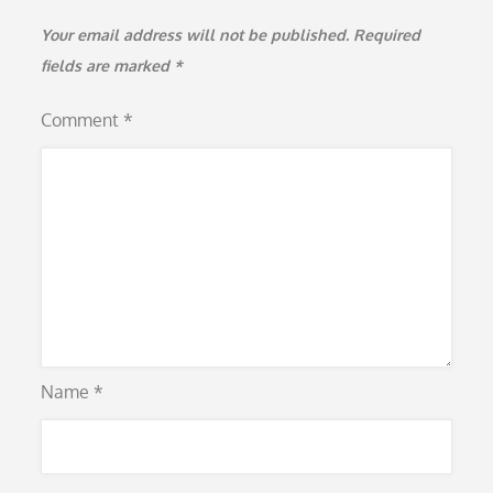
Your email address will not be published.
Required
fields are marked
*
Comment
*
Name
*