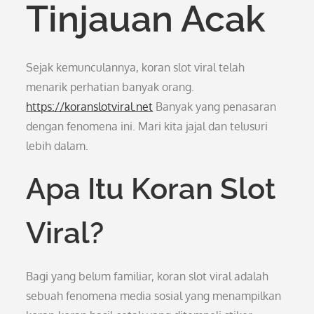
Tinjauan Acak
Sejak kemunculannya, koran slot viral telah
menarik perhatian banyak orang.
https://koranslotviral.net
Banyak yang penasaran
dengan fenomena ini. Mari kita jajal dan telusuri
lebih dalam.
Apa Itu Koran Slot
Viral?
Bagi yang belum familiar, koran slot viral adalah
sebuah fenomena media sosial yang menampilkan