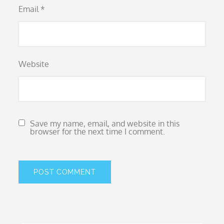
Email
*
Website
Save my name, email, and website in this
browser for the next time I comment.