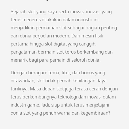
Sejarah slot yang kaya serta inovasi-inovasi yang
terus menerus dilakukan dalam industri ini
menjadikan permainan slot sebagai bagian penting
dari dunia perjudian modern. Dari mesin fisik
pertama hingga slot digital yang canggih,
pengalaman bermain slot terus berkembang dan
menarik bagi para pemain di seluruh dunia.
Dengan beragam tema, fitur, dan bonus yang
ditawarkan, slot tidak pernah kehilangan daya
tariknya. Masa depan slot juga terasa cerah dengan
terus berkembangnya teknologi dan inovasi dalam
industri game. Jadi, siap untuk terus menjelajahi
dunia slot yang penuh warna dan kegembiraan?