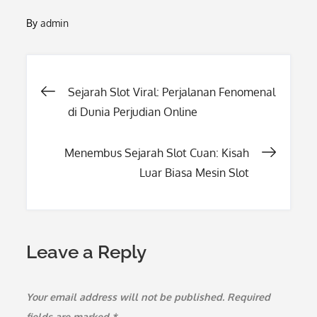
By
admin
Post
Sejarah Slot Viral: Perjalanan Fenomenal
di Dunia Perjudian Online
navigation
Menembus Sejarah Slot Cuan: Kisah
Luar Biasa Mesin Slot
Leave a Reply
Your email address will not be published.
Required
fields are marked
*