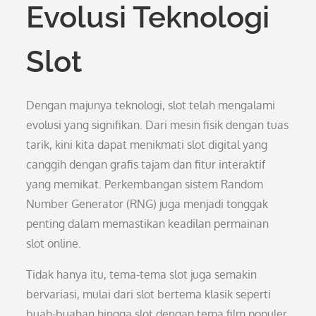
Evolusi Teknologi
Slot
Dengan majunya teknologi, slot telah mengalami
evolusi yang signifikan. Dari mesin fisik dengan tuas
tarik, kini kita dapat menikmati slot digital yang
canggih dengan grafis tajam dan fitur interaktif
yang memikat. Perkembangan sistem Random
Number Generator (RNG) juga menjadi tonggak
penting dalam memastikan keadilan permainan
slot online.
Tidak hanya itu, tema-tema slot juga semakin
bervariasi, mulai dari slot bertema klasik seperti
buah-buahan hingga slot dengan tema film populer