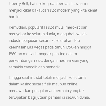
Liberty Bell, hati, sekop, dan berlian. Inovasi ini
menjadi cikal bakal dari slot modern yang kita kenal
hari ini.
Kemudian, popularitas slot mulai meroket dan
menyebar ke seluruh dunia, mengubah wajah
industri perjudian secara keseluruhan. Era
keemasan Las Vegas pada tahun 1950-an hingga
1960-an menjadi tonggak penting dalam
perkembangan slot, dengan mesin-mesin yang
semakin canggih dan menarik.
Hingga saat ini, slot telah menjadi ikon utama
dalam kasino secara fisik maupun online,
menawarkan pengalaman bermain yang tak
terlupakan bagi jutaan pemain di seluruh dunia.