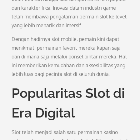
dan karakter fiksi. Inovasi dalam industri game
telah membawa pengalaman bermain slot ke level
yang lebih menarik dan imersif.
Dengan hadirnya slot mobile, pemain kini dapat
menikmati permainan favorit mereka kapan saja
dan di mana saja melalui ponsel pintar mereka. Hal
ini memberikan kemudahan dan aksesibilitas yang
lebih luas bagi pecinta slot di seluruh dunia.
Popularitas Slot di
Era Digital
Slot telah menjadi salah satu permainan kasino