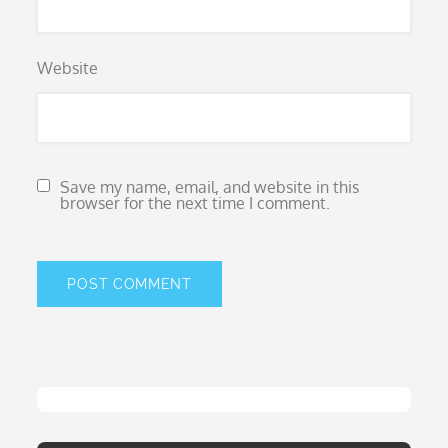
Website
Save my name, email, and website in this
browser for the next time I comment.