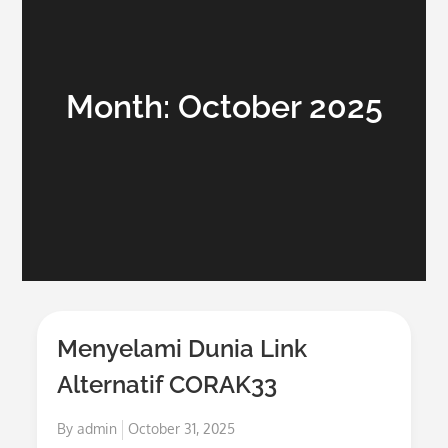
Month:
October 2025
Menyelami Dunia Link
Alternatif CORAK33
Posted
By
admin
October 31, 2025