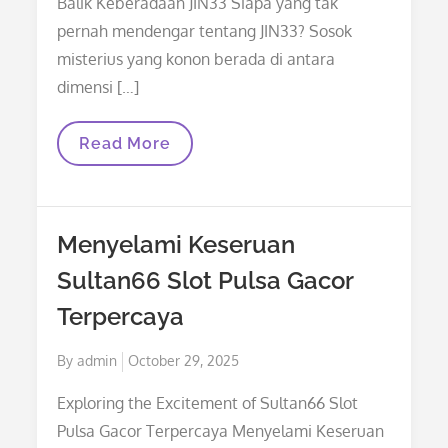
Balik Keberadaan JIN33 Siapa yang tak
pernah mendengar tentang JIN33? Sosok
misterius yang konon berada di antara
dimensi […]
Misteri
Read More
Di
Balik
Keberadaan
JIN33
Menyelami Keseruan
Sultan66 Slot Pulsa Gacor
Terpercaya
Posted
By
admin
October 29, 2025
on
Exploring the Excitement of Sultan66 Slot
Pulsa Gacor Terpercaya Menyelami Keseruan