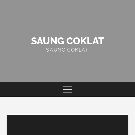
Skip
to
content
SAUNG COKLAT
SAUNG COKLAT