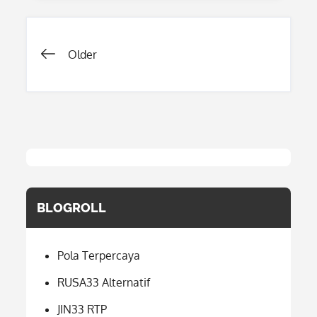
Posts
Older
navigation
BLOGROLL
Pola Terpercaya
RUSA33 Alternatif
JIN33 RTP