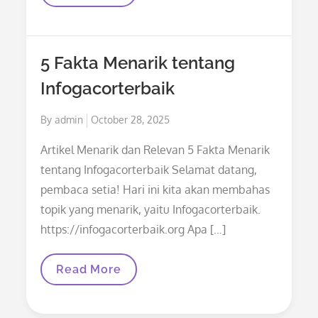
Slot
Gacor:
Cara
Membuat
Mesin
5 Fakta Menarik tentang
Slot
Mengeluarkan
Infogacorterbaik
Jackpot
Posted
By
admin
October 28, 2025
on
Artikel Menarik dan Relevan 5 Fakta Menarik
tentang Infogacorterbaik Selamat datang,
pembaca setia! Hari ini kita akan membahas
topik yang menarik, yaitu Infogacorterbaik.
https://infogacorterbaik.org Apa […]
5
Read More
Fakta
Menarik
Tentang
Infogacorterbaik