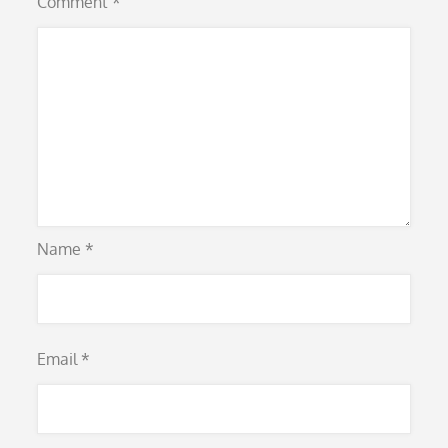
Comment
*
Name
*
Email
*