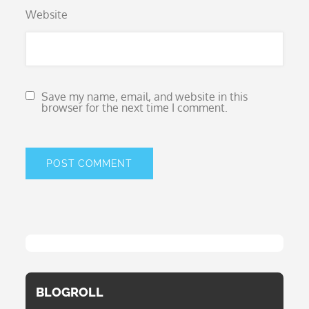
Website
Save my name, email, and website in this
browser for the next time I comment.
BLOGROLL