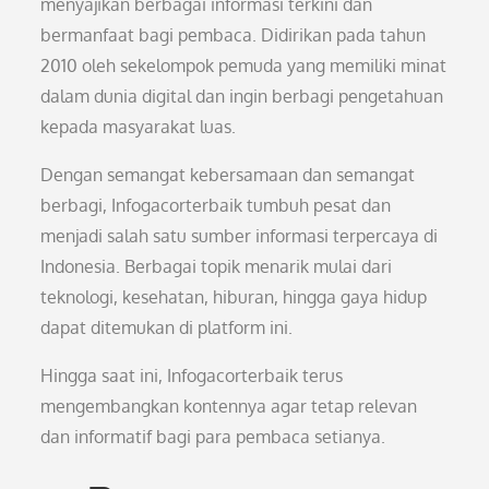
menyajikan berbagai informasi terkini dan
bermanfaat bagi pembaca. Didirikan pada tahun
2010 oleh sekelompok pemuda yang memiliki minat
dalam dunia digital dan ingin berbagi pengetahuan
kepada masyarakat luas.
Dengan semangat kebersamaan dan semangat
berbagi, Infogacorterbaik tumbuh pesat dan
menjadi salah satu sumber informasi terpercaya di
Indonesia. Berbagai topik menarik mulai dari
teknologi, kesehatan, hiburan, hingga gaya hidup
dapat ditemukan di platform ini.
Hingga saat ini, Infogacorterbaik terus
mengembangkan kontennya agar tetap relevan
dan informatif bagi para pembaca setianya.