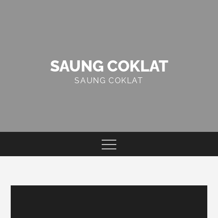
Skip
to
content
SAUNG COKLAT
SAUNG COKLAT