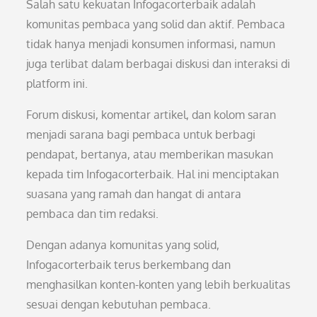
Salah satu kekuatan Infogacorterbaik adalah
komunitas pembaca yang solid dan aktif. Pembaca
tidak hanya menjadi konsumen informasi, namun
juga terlibat dalam berbagai diskusi dan interaksi di
platform ini.
Forum diskusi, komentar artikel, dan kolom saran
menjadi sarana bagi pembaca untuk berbagi
pendapat, bertanya, atau memberikan masukan
kepada tim Infogacorterbaik. Hal ini menciptakan
suasana yang ramah dan hangat di antara
pembaca dan tim redaksi.
Dengan adanya komunitas yang solid,
Infogacorterbaik terus berkembang dan
menghasilkan konten-konten yang lebih berkualitas
sesuai dengan kebutuhan pembaca.