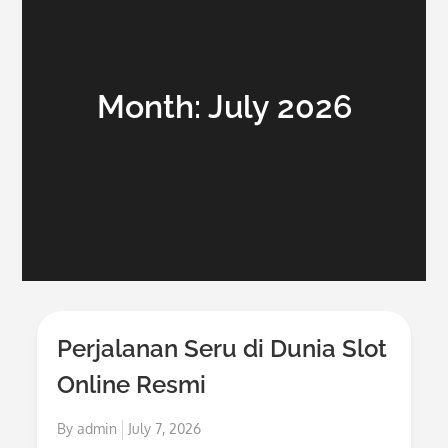
Month:
July 2026
Perjalanan Seru di Dunia Slot
Online Resmi
Posted
By
admin
July 7, 2026