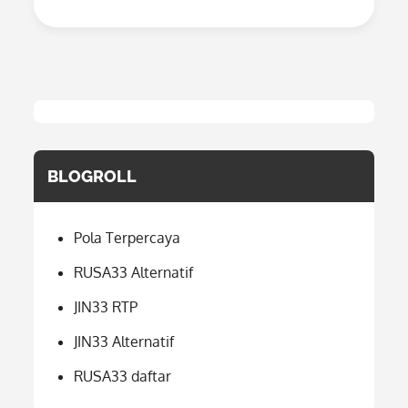
Di
Dunia
Slot
Dana
BLOGROLL
Pola Terpercaya
RUSA33 Alternatif
JIN33 RTP
JIN33 Alternatif
RUSA33 daftar