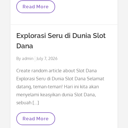
Slot
Read More
Garansi
Kekalahan:
Mitos
Atau
Fakta?
Explorasi Seru di Dunia Slot
Dana
Posted
By
admin
July 7, 2026
on
Create random article about Slot Dana
Explorasi Seru di Dunia Slot Dana Selamat
datang, teman-teman! Hari ini kita akan
menyelami keasyikan dunia Slot Dana,
sebuah […]
Explorasi
Read More
Seru