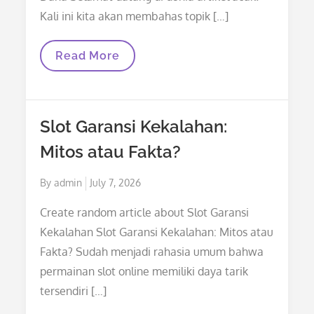
Kali ini kita akan membahas topik […]
Serunya
Read More
Membuat
Artikel
Acak
Tentang
Slot
Slot Garansi Kekalahan:
Dana
Mitos atau Fakta?
Posted
By
admin
July 7, 2026
on
Create random article about Slot Garansi
Kekalahan Slot Garansi Kekalahan: Mitos atau
Fakta? Sudah menjadi rahasia umum bahwa
permainan slot online memiliki daya tarik
tersendiri […]