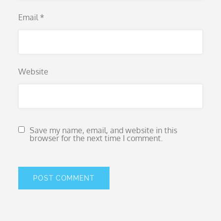
Email
*
Website
Save my name, email, and website in this
browser for the next time I comment.