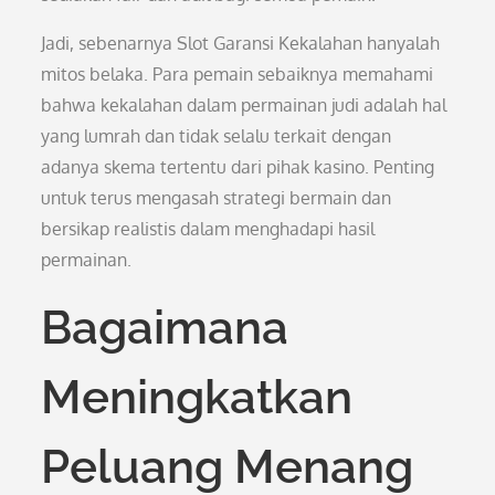
Jadi, sebenarnya Slot Garansi Kekalahan hanyalah
mitos belaka. Para pemain sebaiknya memahami
bahwa kekalahan dalam permainan judi adalah hal
yang lumrah dan tidak selalu terkait dengan
adanya skema tertentu dari pihak kasino. Penting
untuk terus mengasah strategi bermain dan
bersikap realistis dalam menghadapi hasil
permainan.
Bagaimana
Meningkatkan
Peluang Menang