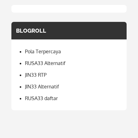
BLOGROLL
Pola Terpercaya
RUSA33 Alternatif
JIN33 RTP
JIN33 Alternatif
RUSA33 daftar