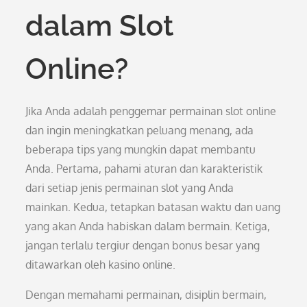
dalam Slot
Online?
Jika Anda adalah penggemar permainan slot online
dan ingin meningkatkan peluang menang, ada
beberapa tips yang mungkin dapat membantu
Anda. Pertama, pahami aturan dan karakteristik
dari setiap jenis permainan slot yang Anda
mainkan. Kedua, tetapkan batasan waktu dan uang
yang akan Anda habiskan dalam bermain. Ketiga,
jangan terlalu tergiur dengan bonus besar yang
ditawarkan oleh kasino online.
Dengan memahami permainan, disiplin bermain,