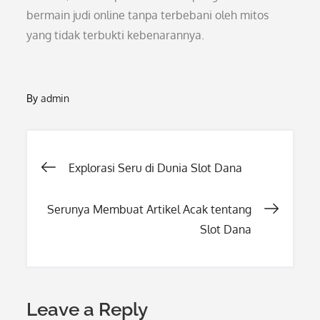
bermain judi online tanpa terbebani oleh mitos
yang tidak terbukti kebenarannya.
By
admin
Post
Explorasi Seru di Dunia Slot Dana
navigation
Serunya Membuat Artikel Acak tentang
Slot Dana
Leave a Reply