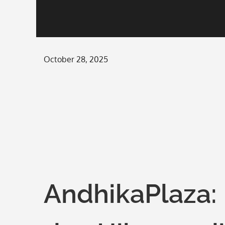
Posted
October 28, 2025
on
AndhikaPlaza: 