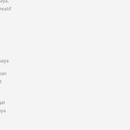
aya,
eatif
saya.
kan
t
gat
aya