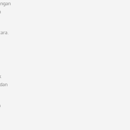
engan
n
tara.
k
 dan
n