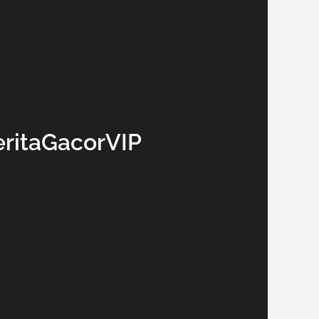
eritaGacorVIP