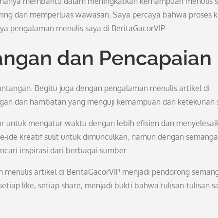
dak hanya membantu dalam meningkatkan kemampuan menulis s
ring dan memperluas wawasan. Saya percaya bahwa proses kr
aya pengalaman menulis saya di BeritaGacorVIP.
angan dan Pencapaian
antangan. Begitu juga dengan pengalaman menulis artikel di
angan dan hambatan yang menguji kemampuan dan ketekunan 
ar untuk mengatur waktu dengan lebih efisien dan menyelesai
de-ide kreatif sulit untuk dimunculkan, namun dengan semanga
ari inspirasi dari berbagai sumber.
m menulis artikel di BeritaGacorVIP menjadi pendorong seman
etiap like, setiap share, menjadi bukti bahwa tulisan-tulisan s