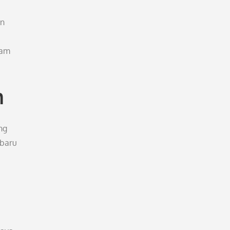
an
lam
n
ng
 baru