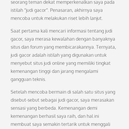
seorang teman dekat memperkenalkan saya pada
istilah “judi gacor”. Penasaran, akhirnya saya
mencoba untuk melakukan riset lebih lanjut.
Saat pertama kali mencari informasi tentang judi
gacor, saya merasa kewalahan dengan banyaknya
situs dan forum yang membicarakannya. Ternyata,
judi gacor adalah istilah yang digunakan untuk
menyebut situs judi online yang memiliki tingkat
kemenangan tinggi dan jarang mengalami
gangguan teknis.
Setelah mencoba bermain di salah satu situs yang
disebut-sebut sebagai judi gacor, saya merasakan
sensasi yang berbeda. Kemenangan demi
kemenangan berhasil saya raih, dan hal ini
membuat saya semakin tertarik untuk menggali