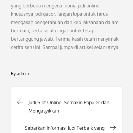
yang berbeda mengenai dunia judi online,
khususnya judi gacor. Jangan lupa untuk terus
mengasah pengetahuan dan kebijaksanaan dalam
bermain, serta selalu ingat untuk tetap
bertanggung jawab. Terima kasih telah menyimak
cerita seru ini. Sampai jumpa di artikel selanjutnya!
By
admin
Post
Judi Slot Online: Semakin Populer dan
Mengasyikkan
navigation
Sebarkan Informasi Judi Terbaik yang