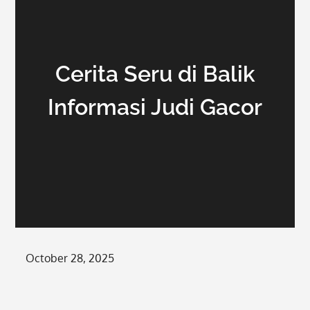
Cerita Seru di Balik
Informasi Judi Gacor
Posted
October 28, 2025
on