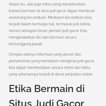
Selain itu, ada juga mitos yang menyebutkan
bahwa bermain di situs judi gacor dapat membuat
seseorang kecanduan. Meskipun kecanduan bisa
terjadi dalam berbagai hal, termasuk judi online,
namun sebagian besar pemain judi gacor bisa
mengendalikan diri dan bermain secara
bertanggung jawab.
Dengan adanya informasi yang akurat dan
pemahaman yang mendalam mengenai judi gacor,
kita dapat membedakan antara mitos dan fakta
yang sebenarnya terjadi di dunia perjudian online.
Etika Bermain di
Situs Judi Gacor