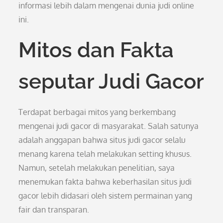
informasi lebih dalam mengenai dunia judi online
ini.
Mitos dan Fakta
seputar Judi Gacor
Terdapat berbagai mitos yang berkembang
mengenai judi gacor di masyarakat. Salah satunya
adalah anggapan bahwa situs judi gacor selalu
menang karena telah melakukan setting khusus.
Namun, setelah melakukan penelitian, saya
menemukan fakta bahwa keberhasilan situs judi
gacor lebih didasari oleh sistem permainan yang
fair dan transparan.