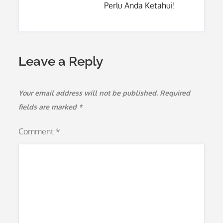
Perlu Anda Ketahui!
Leave a Reply
Your email address will not be published.
Required
fields are marked
*
Comment
*