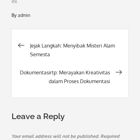
ini.
By
admin
Post
Jejak Langkah: Menyibak Misteri Alam
Semesta
navigation
Dokumentasirtp: Merayakan Kreativitas
dalam Proses Dokumentasi
Leave a Reply
Your email address will not be published.
Required