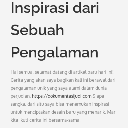
Inspirasi dari
Sebuah
Pengalaman
Hai semua, selamat datang di artikel baru hari ini!
Cerita yang akan saya bagikan kali ini berawal dari
pengalaman unik yang saya alami dalam dunia
perjudian.
https://dokumentasijudi.com
Siapa
sangka, dari situ saya bisa menemukan inspirasi
untuk menciptakan desain baru yang menarik. Mari
kita ikuti cerita ini bersama-sama.