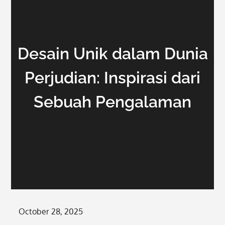
Desain Unik dalam Dunia
Perjudian: Inspirasi dari
Sebuah Pengalaman
Posted
October 28, 2025