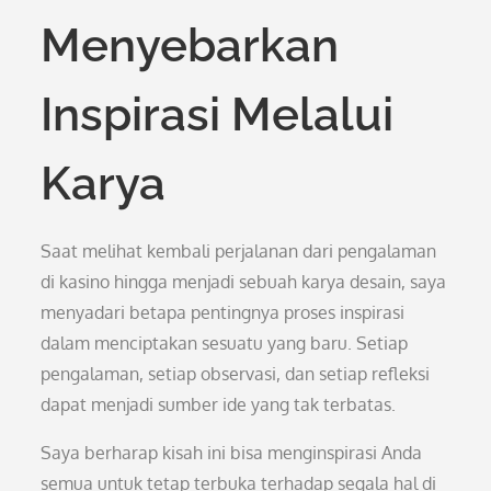
Menyebarkan
Inspirasi Melalui
Karya
Saat melihat kembali perjalanan dari pengalaman
di kasino hingga menjadi sebuah karya desain, saya
menyadari betapa pentingnya proses inspirasi
dalam menciptakan sesuatu yang baru. Setiap
pengalaman, setiap observasi, dan setiap refleksi
dapat menjadi sumber ide yang tak terbatas.
Saya berharap kisah ini bisa menginspirasi Anda
semua untuk tetap terbuka terhadap segala hal di