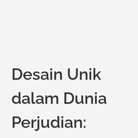
on
Desain Unik
dalam Dunia
Perjudian: