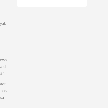
ayak
bews
a di
ar.
saat
inasi
asa