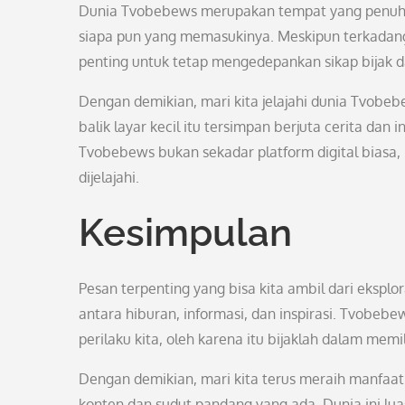
Dunia Tvobebews merupakan tempat yang penuh k
siapa pun yang memasukinya. Meskipun terkadang 
penting untuk tetap mengedepankan sikap bijak d
Dengan demikian, mari kita jelajahi dunia Tvobeb
balik layar kecil itu tersimpan berjuta cerita da
Tvobebews bukan sekadar platform digital biasa
dijelajahi.
Kesimpulan
Pesan terpenting yang bisa kita ambil dari eksp
antara hiburan, informasi, dan inspirasi. Tvobeb
perilaku kita, oleh karena itu bijaklah dalam mem
Dengan demikian, mari kita terus meraih manfaa
konten dan sudut pandang yang ada. Dunia ini lua