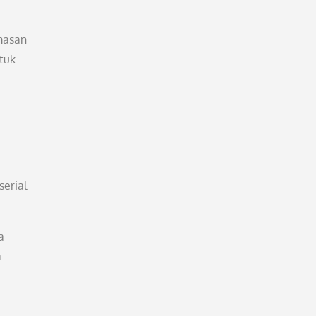
emasan
tuk
serial
a
.