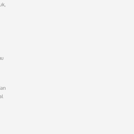
uk,
mu
dan
al