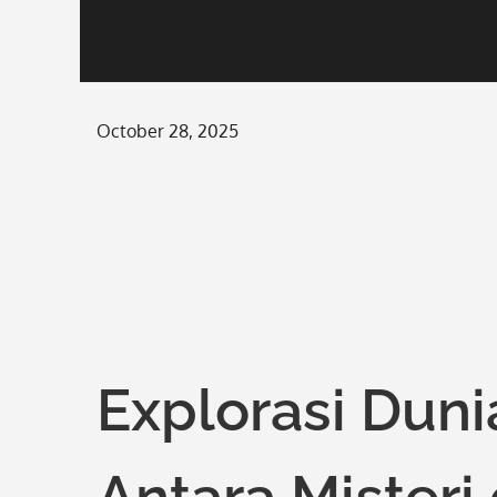
Posted
October 28, 2025
on
Explorasi Dun
Antara Misteri