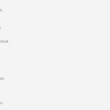
r
l,
i
untuk
gan
an
.