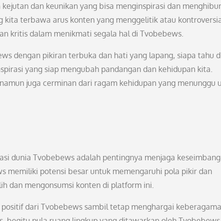
ejutan dan keunikan yang bisa menginspirasi dan menghibu
kita terbawa arus konten yang menggelitik atau kontroversia
an kritis dalam menikmati segala hal di Tvobebews.
ews dengan pikiran terbuka dan hati yang lapang, siapa tahu d
n inspirasi yang siap mengubah pandangan dan kehidupan kita.
, namun juga cerminan dari ragam kehidupan yang menunggu 
lorasi dunia Tvobebews adalah pentingnya menjaga keseimban
ews memiliki potensi besar untuk memengaruhi pola pikir dan
ilih dan mengonsumsi konten di platform ini.
t positif dari Tvobebews sambil tetap menghargai keberagam
s, begitu pula ruang lingkup yang ditawarkan oleh Tvobebews