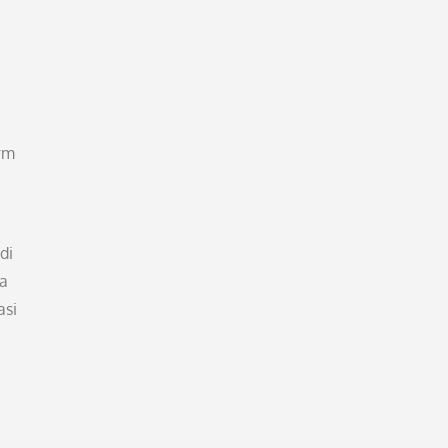
rm
di
sa
asi