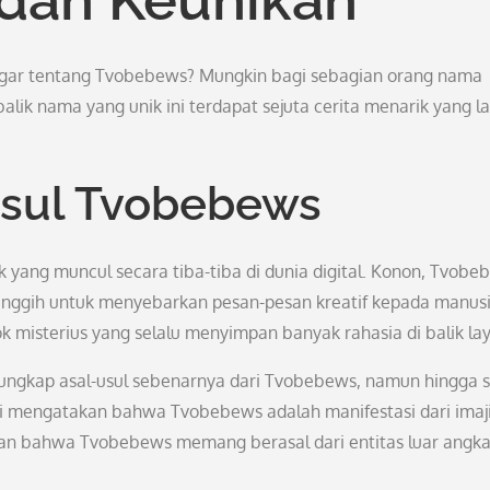
r tentang Tvobebews? Mungkin bagi sebagian orang nama
alik nama yang unik ini terdapat sejuta cerita menarik yang l
sul Tvobebews
ang muncul secara tiba-tiba di dunia digital. Konon, Tvobe
 canggih untuk menyebarkan pesan-pesan kreatif kepada manusi
 misterius yang selalu menyimpan banyak rahasia di balik lay
ungkap asal-usul sebenarnya dari Tvobebews, namun hingga 
ori mengatakan bahwa Tvobebews adalah manifestasi dari imaj
tkan bahwa Tvobebews memang berasal dari entitas luar angk