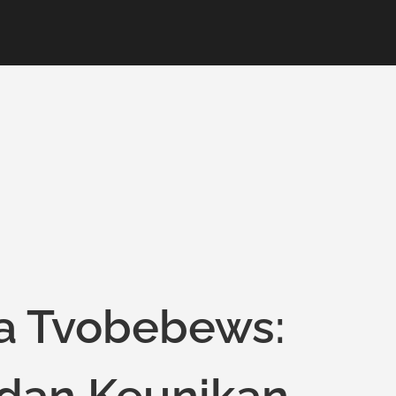
ia Tvobebews:
 dan Keunikan