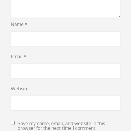
Name
*
Email
*
Website
Save my name, email, and website in this
browser for the next time I comment.