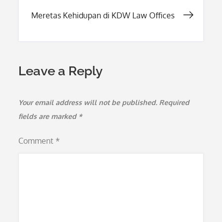
navigation
Meretas Kehidupan di KDW Law Offices
Leave a Reply
Your email address will not be published.
Required
fields are marked
*
Comment
*