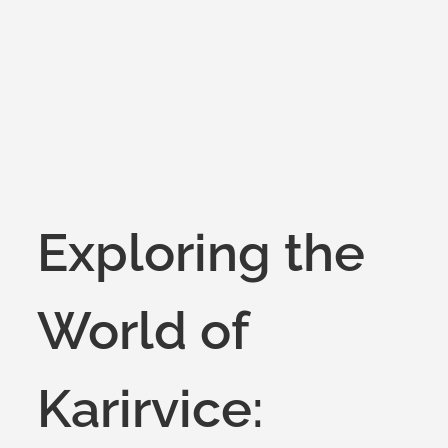
on
Exploring the
World of
Karirvice: