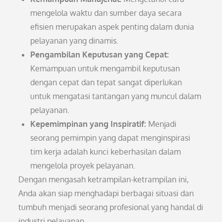
mengelola waktu dan sumber daya secara
efisien merupakan aspek penting dalam dunia
pelayanan yang dinamis.
Pengambilan Keputusan yang Cepat:
Kemampuan untuk mengambil keputusan
dengan cepat dan tepat sangat diperlukan
untuk mengatasi tantangan yang muncul dalam
pelayanan.
Kepemimpinan yang Inspiratif:
Menjadi
seorang pemimpin yang dapat menginspirasi
tim kerja adalah kunci keberhasilan dalam
mengelola proyek pelayanan.
Dengan mengasah ketrampilan-ketrampilan ini,
Anda akan siap menghadapi berbagai situasi dan
tumbuh menjadi seorang profesional yang handal di
industri pelayanan.