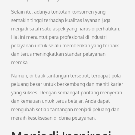
Selain itu, adanya tuntutan konsumen yang
semakin tinggi terhadap kualitas layanan juga
menjadi salah satu aspek yang harus diperhatikan.
Hal ini menuntut para profesional di industri
pelayanan untuk selalu memberikan yang terbaik
dan terus meningkatkan standar pelayanan
mereka.
Namun, di balik tantangan tersebut, terdapat pula
peluang besar untuk berkembang dan meniti karier
yang sukses. Dengan semangat pantang menyerah
dan kemauan untuk terus belajar, Anda dapat
mengubah setiap tantangan menjadi peluang dan
meraih kesuksesan di dunia pelayanan.