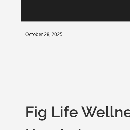
Posted
October 28, 2025
on
Fig Life Well