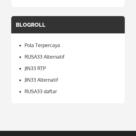
BLOGROLL
Pola Terpercaya
RUSA33 Alternatif
JIN33 RTP
JIN33 Alternatif
RUSA33 daftar