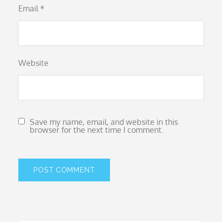
Email
*
Website
Save my name, email, and website in this
browser for the next time I comment.