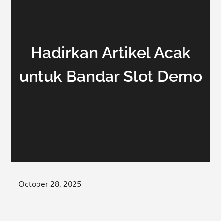
Hadirkan Artikel Acak
untuk Bandar Slot Demo
Posted
October 28, 2025
on