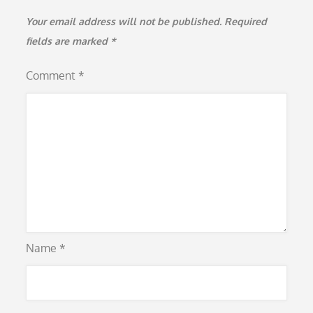
Your email address will not be published.
Required
fields are marked
*
Comment
*
Name
*