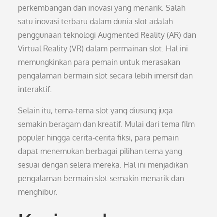
perkembangan dan inovasi yang menarik. Salah
satu inovasi terbaru dalam dunia slot adalah
penggunaan teknologi Augmented Reality (AR) dan
Virtual Reality (VR) dalam permainan slot. Hal ini
memungkinkan para pemain untuk merasakan
pengalaman bermain slot secara lebih imersif dan
interaktif.
Selain itu, tema-tema slot yang diusung juga
semakin beragam dan kreatif. Mulai dari tema film
populer hingga cerita-cerita fiksi, para pemain
dapat menemukan berbagai pilihan tema yang
sesuai dengan selera mereka. Hal ini menjadikan
pengalaman bermain slot semakin menarik dan
menghibur.