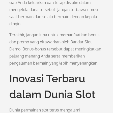
siap Anda keluarkan dan tetap disiplin dalam
mengelola dana tersebut. Jangan terbawa emosi
saat bermain dan selalu bermain dengan kepala
dingin.
Terakhir, jangan lupa untuk memanfaatkan bonus
dan promo yang ditawarkan oleh Bandar Slot
Demo. Bonus-bonus tersebut dapat meningkatkan
peluang menang Anda serta memberikan
pengalaman bermain yang lebih menyenangkan.
Inovasi Terbaru
dalam Dunia Slot
Dunia permainan slot terus mengalami