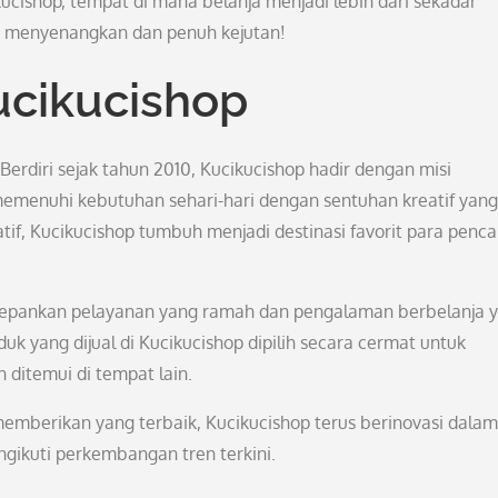
ucishop, tempat di mana belanja menjadi lebih dari sekadar
ng menyenangkan dan penuh kejutan!
ucikucishop
Berdiri sejak tahun 2010, Kucikucishop hadir dengan misi
memenuhi kebutuhan sehari-hari dengan sentuhan kreatif yang
f, Kucikucishop tumbuh menjadi destinasi favorit para penca
edepankan pelayanan yang ramah dan pengalaman berbelanja 
k yang dijual di Kucikucishop dipilih secara cermat untuk
 ditemui di tempat lain.
mberikan yang terbaik, Kucikucishop terus berinovasi dalam
gikuti perkembangan tren terkini.