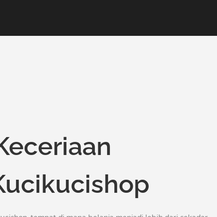
Keceriaan
Kucikucishop