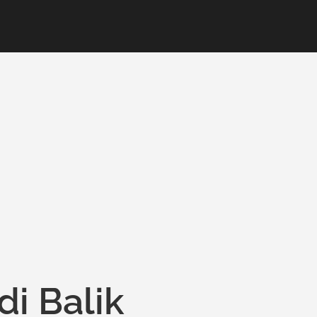
di Balik