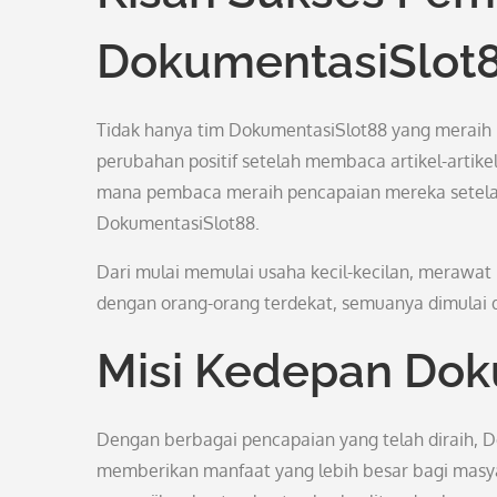
DokumentasiSlot
Tidak hanya tim DokumentasiSlot88 yang meraih
perubahan positif setelah membaca artikel-artikel 
mana pembaca meraih pencapaian mereka setelah 
DokumentasiSlot88.
Dari mulai memulai usaha kecil-kecilan, merawa
dengan orang-orang terdekat, semuanya dimulai 
Misi Kedepan Dok
Dengan berbagai pencapaian yang telah diraih, 
memberikan manfaat yang lebih besar bagi masy