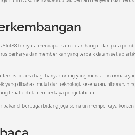
ngan, tim DokumentasiSlot88 tak pernah menyerah dan terus
Perkembangan
siSlot88 ternyata mendapat sambutan hangat dari para pemb
erus berkarya dan memberikan yang terbaik dalam setiap artik
 referensi utama bagi banyak orang yang mencari informasi ya
 yang dibahas, mulai dari teknologi, kesehatan, hiburan, hin
yang tepat untuk memperkaya pengetahuan.
an pakar di berbagai bidang juga semakin memperkaya konten
mbaca