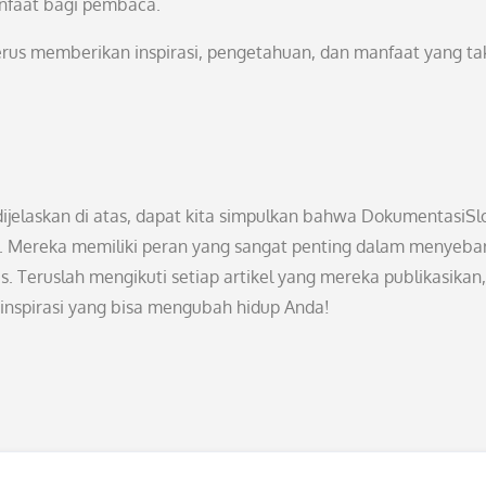
nfaat bagi pembaca.
us memberikan inspirasi, pengetahuan, dan manfaat yang ta
dijelaskan di atas, dapat kita simpulkan bahwa DokumentasiSl
. Mereka memiliki peran yang sangat penting dalam menyeba
. Teruslah mengikuti setiap artikel yang mereka publikasikan,
 inspirasi yang bisa mengubah hidup Anda!