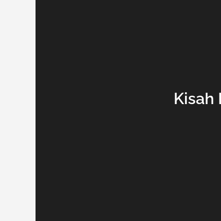
Kisah 