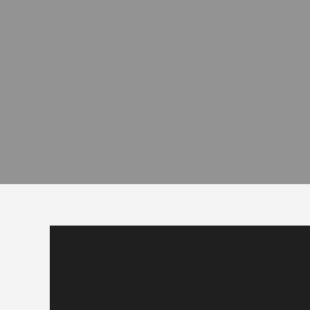
Skip
to
content