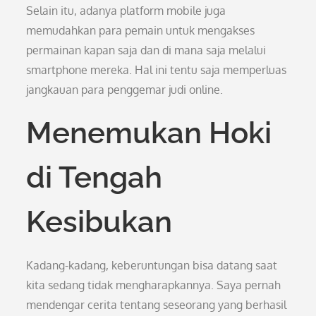
Selain itu, adanya platform mobile juga
memudahkan para pemain untuk mengakses
permainan kapan saja dan di mana saja melalui
smartphone mereka. Hal ini tentu saja memperluas
jangkauan para penggemar judi online.
Menemukan Hoki
di Tengah
Kesibukan
Kadang-kadang, keberuntungan bisa datang saat
kita sedang tidak mengharapkannya. Saya pernah
mendengar cerita tentang seseorang yang berhasil