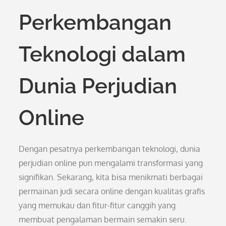
Perkembangan
Teknologi dalam
Dunia Perjudian
Online
Dengan pesatnya perkembangan teknologi, dunia
perjudian online pun mengalami transformasi yang
signifikan. Sekarang, kita bisa menikmati berbagai
permainan judi secara online dengan kualitas grafis
yang memukau dan fitur-fitur canggih yang
membuat pengalaman bermain semakin seru.