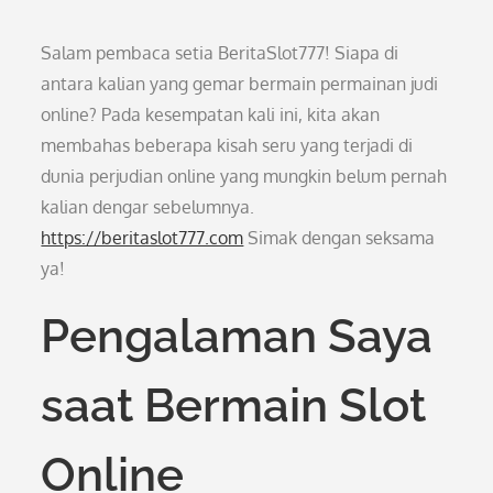
Salam pembaca setia BeritaSlot777! Siapa di
antara kalian yang gemar bermain permainan judi
online? Pada kesempatan kali ini, kita akan
membahas beberapa kisah seru yang terjadi di
dunia perjudian online yang mungkin belum pernah
kalian dengar sebelumnya.
https://beritaslot777.com
Simak dengan seksama
ya!
Pengalaman Saya
saat Bermain Slot
Online