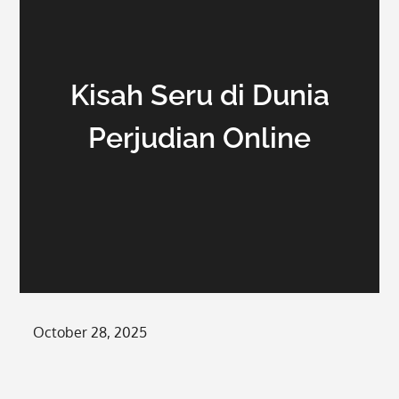
Kisah Seru di Dunia
Perjudian Online
Posted
October 28, 2025
on