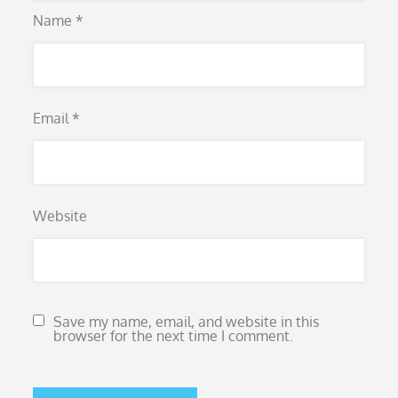
Name
*
Email
*
Website
Save my name, email, and website in this
browser for the next time I comment.