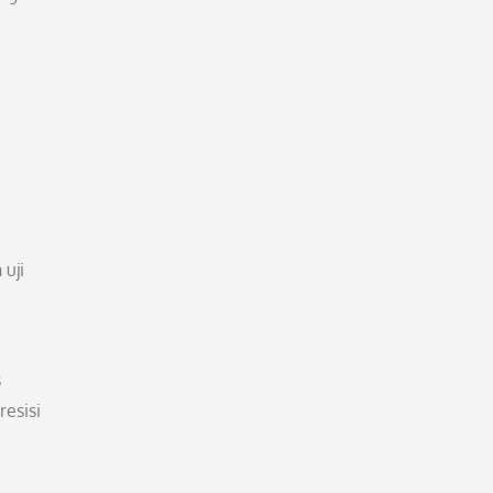
uji
s
resisi