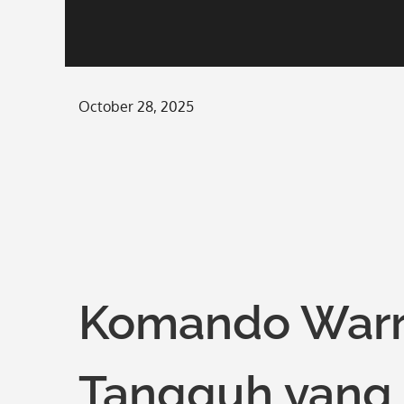
Posted
October 28, 2025
on
Komando Warri
Tangguh yang 