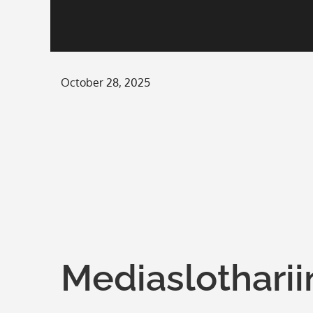
Posted
October 28, 2025
on
Mediaslotharii