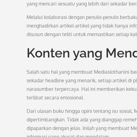
yang mencari sesuatu yang lebih dari sekadar beri
Melalui kolaborasi dengan penulis-penulis berbaka
menghadirkan artikel-artikel yang tidak hanya info
disusun dengan teliti untuk memastikan setiap k
Konten yang Men
Salah satu hal yang membuat Mediaslothariini b
sekadar headline yang menarik, setiap artikel di
narasumber terpercaya. Hal ini memberikan kek
terlibat secara emosional.
Dari ulasan buku hingga opini tentang isu sosial
dipertimbangkan. Tidak ada yang dianggap remeh d
dipaparkan dengan jelas. Inilah yang membuat Me
informasi yang akurat dan mendalam.