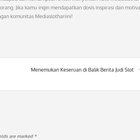
rang. Jika kamu ingin mendapatkan dosis inspirasi dan motiva
gan komunitas Mediaslothariini!
Menemukan Keseruan di Balik Berita Judi Slot
ields are marked
*