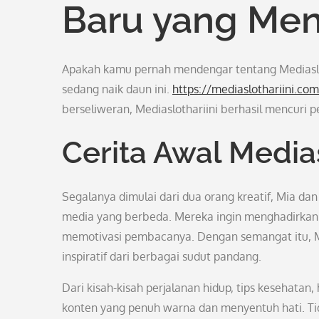
Baru yang Men
Apakah kamu pernah mendengar tentang Mediaslot
sedang naik daun ini.
https://mediaslothariini.com
berseliweran, Mediaslothariini berhasil mencuri
Cerita Awal Medias
Segalanya dimulai dari dua orang kreatif, Mia da
media yang berbeda. Mereka ingin menghadirkan 
memotivasi pembacanya. Dengan semangat itu, Me
inspiratif dari berbagai sudut pandang.
Dari kisah-kisah perjalanan hidup, tips kesehatan,
konten yang penuh warna dan menyentuh hati. Tid