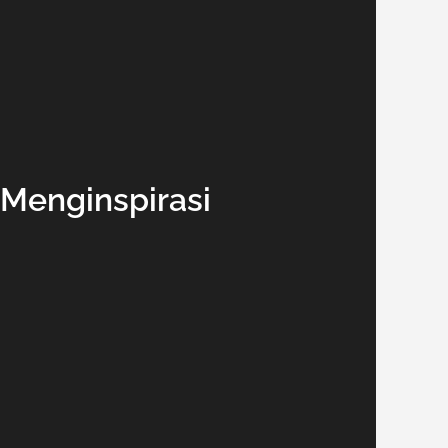
 Menginspirasi