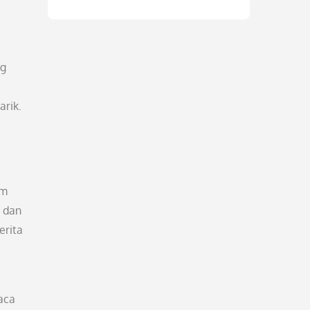
ng
arik.
rm
i dan
erita
aca