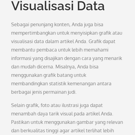
Visualisasi Data
Sebagai penunjang konten, Anda juga bisa
mempertimbangkan untuk menyisipkan grafik atau
visualisasi data dalam artikel Anda. Grafik dapat
membantu pembaca untuk lebih memahami
informasi yang disajikan dengan cara yang menarik
dan mudah dicerna. Misalnya, Anda bisa
menggunakan grafik batang untuk
membandingkan statistik kemenangan antara
berbagai jenis permainan judi.
Selain grafik, foto atau ilustrasi juga dapat
menambah daya tarik visual pada artikel Anda.
Pastikan untuk menggunakan gambar yang relevan
dan berkualitas tinggi agar artikel terlihat lebih