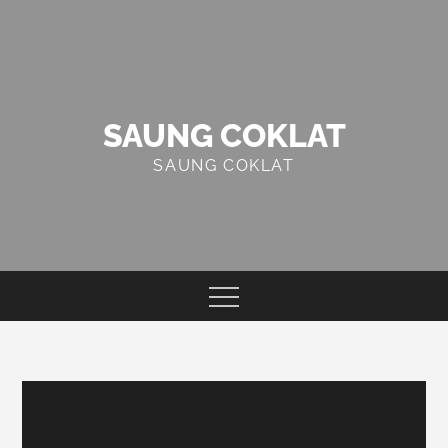
Skip
to
content
SAUNG COKLAT
SAUNG COKLAT