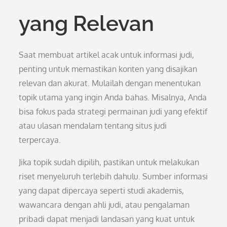
yang Relevan
Saat membuat artikel acak untuk informasi judi,
penting untuk memastikan konten yang disajikan
relevan dan akurat. Mulailah dengan menentukan
topik utama yang ingin Anda bahas. Misalnya, Anda
bisa fokus pada strategi permainan judi yang efektif
atau ulasan mendalam tentang situs judi
terpercaya.
Jika topik sudah dipilih, pastikan untuk melakukan
riset menyeluruh terlebih dahulu. Sumber informasi
yang dapat dipercaya seperti studi akademis,
wawancara dengan ahli judi, atau pengalaman
pribadi dapat menjadi landasan yang kuat untuk