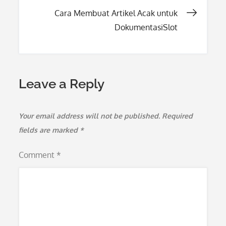
navigation
Cara Membuat Artikel Acak untuk
DokumentasiSlot
Leave a Reply
Your email address will not be published.
Required
fields are marked
*
Comment
*