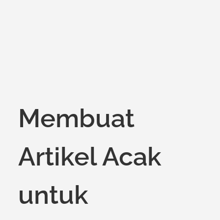
on
Membuat
Artikel Acak
untuk