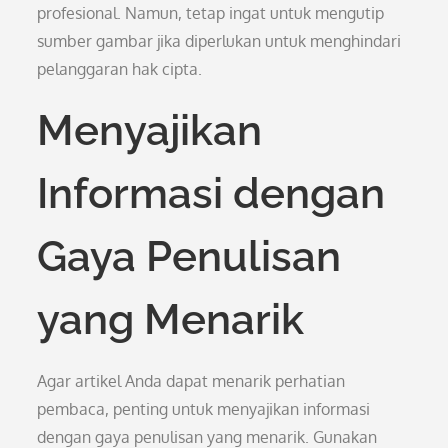
profesional. Namun, tetap ingat untuk mengutip
sumber gambar jika diperlukan untuk menghindari
pelanggaran hak cipta.
Menyajikan
Informasi dengan
Gaya Penulisan
yang Menarik
Agar artikel Anda dapat menarik perhatian
pembaca, penting untuk menyajikan informasi
dengan gaya penulisan yang menarik. Gunakan