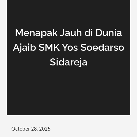
Menapak Jauh di Dunia
Ajaib SMK Yos Soedarso
Sidareja
Posted
October 28, 2025