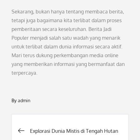
Sekarang, bukan hanya tentang membaca berita,
tetapi juga bagaimana kita terlibat dalam proses
pemberitaan secara keseluruhan. Berita Jadi
Populer menjadi salah satu wadah yang menarik
untuk terlibat dalam dunia informasi secara aktif.
Mari terus dukung perkembangan media online
yang memberikan informasi yang bermanfaat dan
terpercaya.
By
admin
Post
Explorasi Dunia Mistis di Tengah Hutan