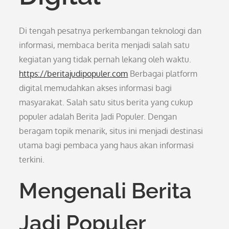
Di tengah pesatnya perkembangan teknologi dan
informasi, membaca berita menjadi salah satu
kegiatan yang tidak pernah lekang oleh waktu.
https://beritajudipopuler.com
Berbagai platform
digital memudahkan akses informasi bagi
masyarakat. Salah satu situs berita yang cukup
populer adalah Berita Jadi Populer. Dengan
beragam topik menarik, situs ini menjadi destinasi
utama bagi pembaca yang haus akan informasi
terkini.
Mengenali Berita
Jadi Populer