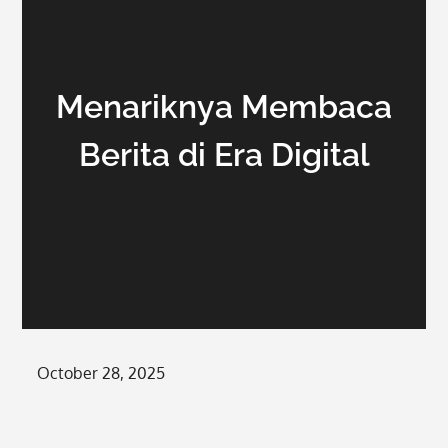
Menariknya Membaca
Berita di Era Digital
Posted
October 28, 2025
on