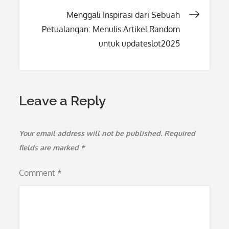
navigation
Menggali Inspirasi dari Sebuah
Petualangan: Menulis Artikel Random
untuk updateslot2025
Leave a Reply
Your email address will not be published.
Required
fields are marked
*
Comment
*