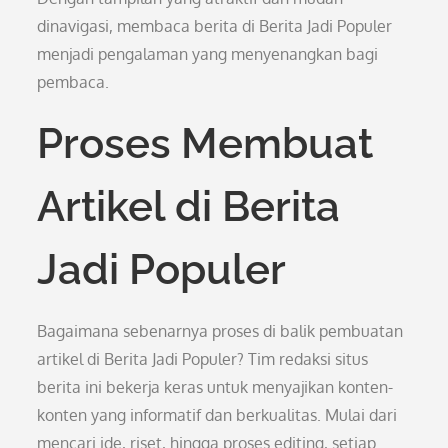
dinavigasi, membaca berita di Berita Jadi Populer
menjadi pengalaman yang menyenangkan bagi
pembaca.
Proses Membuat
Artikel di Berita
Jadi Populer
Bagaimana sebenarnya proses di balik pembuatan
artikel di Berita Jadi Populer? Tim redaksi situs
berita ini bekerja keras untuk menyajikan konten-
konten yang informatif dan berkualitas. Mulai dari
mencari ide, riset, hingga proses editing, setiap