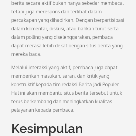
berita secara aktif bukan hanya sekedar membaca,
tetapi juga merespons dan terlibat dalam
percakapan yang dihadirkan. Dengan berpartisipasi
dalam komentar, diskusi, atau bahkan turut serta
dalam polling yang diselenggarakan, pembaca
dapat merasa lebih dekat dengan situs berita yang
mereka baca.
Melalui interaksi yang aktif, pembaca juga dapat
memberikan masukan, saran, dan kritik yang
konstruktif kepada tim redaksi Berita Jadi Populer.
Hal ini akan membantu situs berita tersebut untuk
terus berkembang dan meningkatkan kualitas
pelayanan kepada pembaca.
Kesimpulan