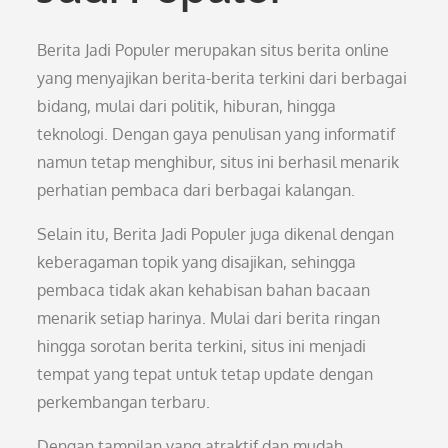
Berita Jadi Populer merupakan situs berita online
yang menyajikan berita-berita terkini dari berbagai
bidang, mulai dari politik, hiburan, hingga
teknologi. Dengan gaya penulisan yang informatif
namun tetap menghibur, situs ini berhasil menarik
perhatian pembaca dari berbagai kalangan.
Selain itu, Berita Jadi Populer juga dikenal dengan
keberagaman topik yang disajikan, sehingga
pembaca tidak akan kehabisan bahan bacaan
menarik setiap harinya. Mulai dari berita ringan
hingga sorotan berita terkini, situs ini menjadi
tempat yang tepat untuk tetap update dengan
perkembangan terbaru.
Dengan tampilan yang atraktif dan mudah