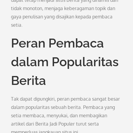
dapat tetap menjadi situs berita yang dinamis dan
tidak monoton, menjaga keberagaman topik dan
gaya penulisan yang disajikan kepada pembaca
setia.
Peran Pembaca
dalam Popularitas
Berita
Tak dapat dipungkiri, peran pembaca sangat besar
dalam popularitas sebuah berita. Pembaca yang
setia membaca, menyukai, dan membagikan
artikel dari Berita Jadi Populer turut serta
memperluas jangkauan situs ini.