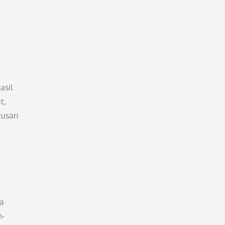
asil
t,
tusan
ta
n-