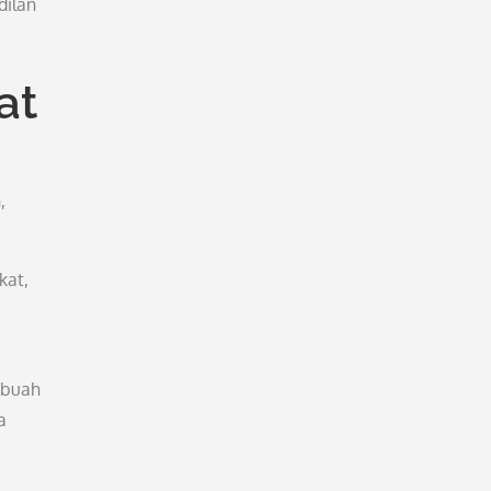
dilan
at
,
kat,
ebuah
a