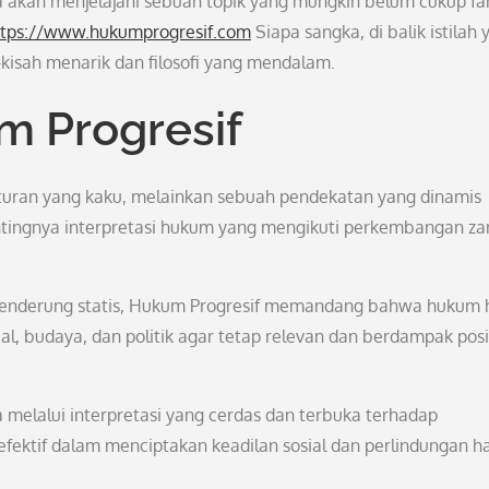
ta akan menjelajahi sebuah topik yang mungkin belum cukup fa
ttps://www.hukumprogresif.com
Siapa sangka, di balik istilah 
-kisah menarik dan filosofi yang mendalam.
 Progresif
turan yang kaku, melainkan sebuah pendekatan yang dinamis
tingnya interpretasi hukum yang mengikuti perkembangan z
cenderung statis, Hukum Progresif memandang bahwa hukum 
, budaya, dan politik agar tetap relevan dan berdampak posit
melalui interpretasi yang cerdas dan terbuka terhadap
efektif dalam menciptakan keadilan sosial dan perlindungan h