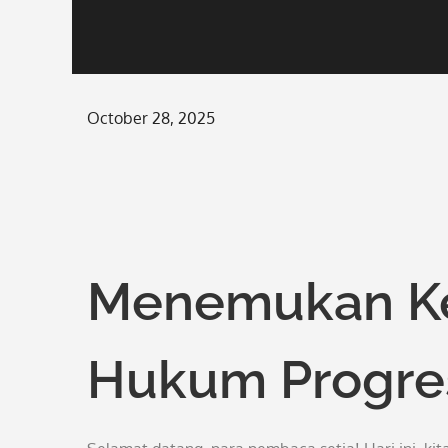
Posted
October 28, 2025
on
Menemukan Ke
Hukum Progres