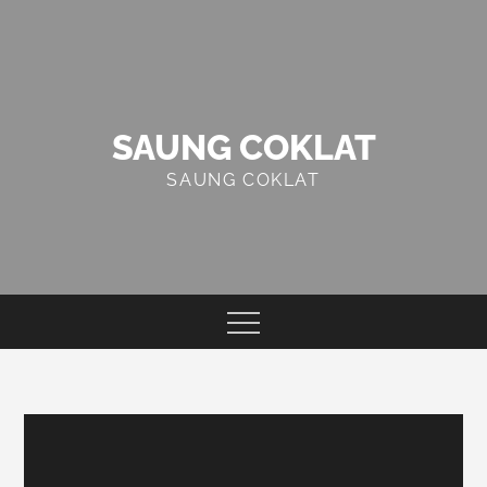
Skip
to
content
SAUNG COKLAT
SAUNG COKLAT