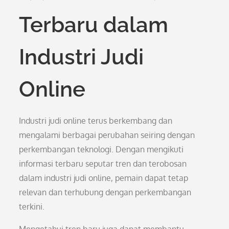
Terbaru dalam
Industri Judi
Online
Industri judi online terus berkembang dan
mengalami berbagai perubahan seiring dengan
perkembangan teknologi. Dengan mengikuti
informasi terbaru seputar tren dan terobosan
dalam industri judi online, pemain dapat tetap
relevan dan terhubung dengan perkembangan
terkini.