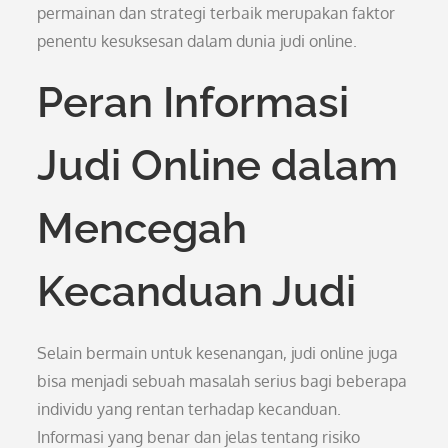
permainan dan strategi terbaik merupakan faktor
penentu kesuksesan dalam dunia judi online.
Peran Informasi
Judi Online dalam
Mencegah
Kecanduan Judi
Selain bermain untuk kesenangan, judi online juga
bisa menjadi sebuah masalah serius bagi beberapa
individu yang rentan terhadap kecanduan.
Informasi yang benar dan jelas tentang risiko