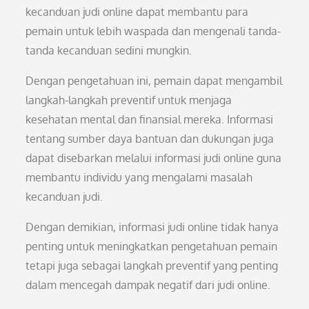
kecanduan judi online dapat membantu para
pemain untuk lebih waspada dan mengenali tanda-
tanda kecanduan sedini mungkin.
Dengan pengetahuan ini, pemain dapat mengambil
langkah-langkah preventif untuk menjaga
kesehatan mental dan finansial mereka. Informasi
tentang sumber daya bantuan dan dukungan juga
dapat disebarkan melalui informasi judi online guna
membantu individu yang mengalami masalah
kecanduan judi.
Dengan demikian, informasi judi online tidak hanya
penting untuk meningkatkan pengetahuan pemain
tetapi juga sebagai langkah preventif yang penting
dalam mencegah dampak negatif dari judi online.