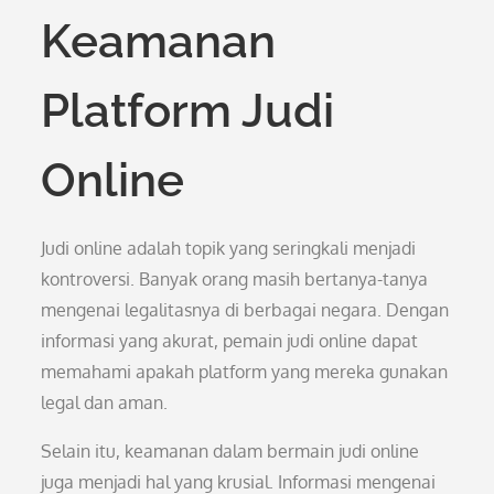
Keamanan
Platform Judi
Online
Judi online adalah topik yang seringkali menjadi
kontroversi. Banyak orang masih bertanya-tanya
mengenai legalitasnya di berbagai negara. Dengan
informasi yang akurat, pemain judi online dapat
memahami apakah platform yang mereka gunakan
legal dan aman.
Selain itu, keamanan dalam bermain judi online
juga menjadi hal yang krusial. Informasi mengenai