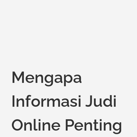
on
Mengapa
Informasi Judi
Online Penting