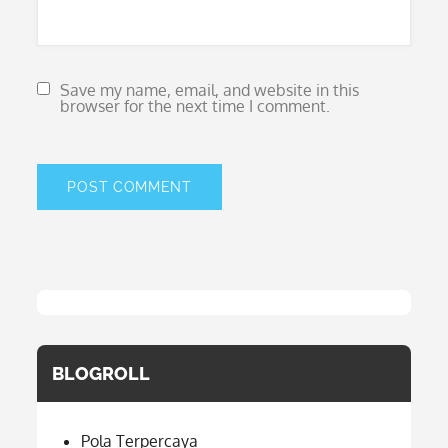
Save my name, email, and website in this
browser for the next time I comment.
BLOGROLL
Pola Terpercaya