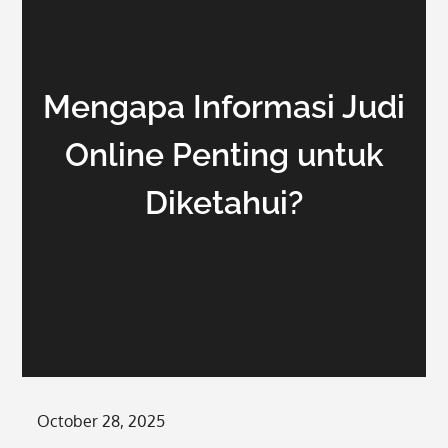
Mengapa Informasi Judi
Online Penting untuk
Diketahui?
Posted
October 28, 2025