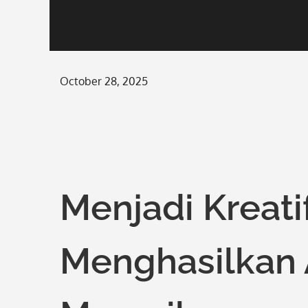
Posted
October 28, 2025
on
Menjadi Kreati
Menghasilkan 