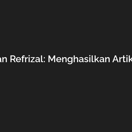
n Refrizal: Menghasilkan Art