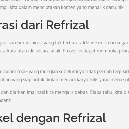
ampil kita dalam menciptakan konten yang menarik dan unik.
si dari Refrizal
njadi sumber inspirasi yang tak terbatas. Ide-ide unik dan segar
kata-kata atau ide secara acak. Proses ini dapat membuka pikir
 beragam topik yang mungkin sebelumnya tidak pernah terpikir
ilian yang siap untuk diolah menjadi karya tulis yang menakju
an biarkan imajinasi kita mengalir bebas. Siapa tahu, kita bi
ndam!
el dengan Refrizal