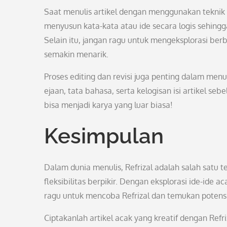
Saat menulis artikel dengan menggunakan teknik R
menyusun kata-kata atau ide secara logis sehingga
Selain itu, jangan ragu untuk mengeksplorasi be
semakin menarik.
Proses editing dan revisi juga penting dalam menu
ejaan, tata bahasa, serta kelogisan isi artikel seb
bisa menjadi karya yang luar biasa!
Kesimpulan
Dalam dunia menulis, Refrizal adalah salah satu 
fleksibilitas berpikir. Dengan eksplorasi ide-ide a
ragu untuk mencoba Refrizal dan temukan potensi
Ciptakanlah artikel acak yang kreatif dengan Refr