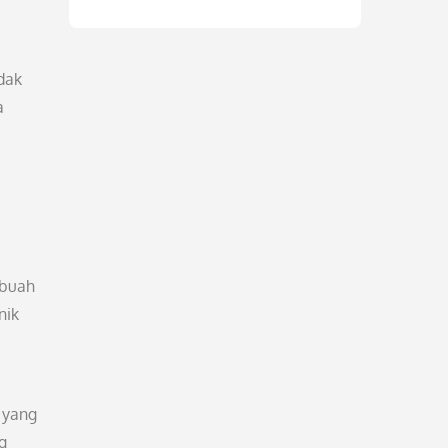
dak
a
ebuah
nik
 yang
g