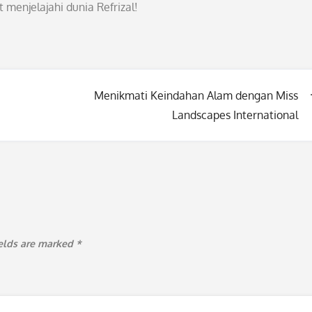
 menjelajahi dunia Refrizal!
Menikmati Keindahan Alam dengan Miss
Landscapes International
ields are marked
*