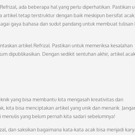
efrizal, ada beberapa hal yang perlu diperhatikan. Pastikan 
 artikel tetap terstruktur dengan baik meskipun bersifat acak
rbagai gaya bahasa dan sudut pandang untuk membuat tulisan 
ntaskan artikel Refrizal. Pastikan untuk memeriksa kesalahan
elum dipublikasikan. Dengan sedikit sentuhan akhir, artikel acak
teknik yang bisa membantu kita mengasah kreativitas dan
cak, kita bisa menciptakan artikel yang unik dan menarik. Janga
 menulis yang belum pernah kita sadari sebelumnya!
izal, dan saksikan bagaimana kata-kata acak bisa menjadi kary