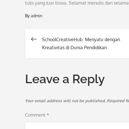
tulis yang luar biasa. Selamat menulis dan selamat
By
admin
SchoolCreativeHub: Menyatu dengan
Post
Kreativitas di Dunia Pendidikan
navigation
Leave a Reply
Your email address will not be published.
Required f
Comment
*