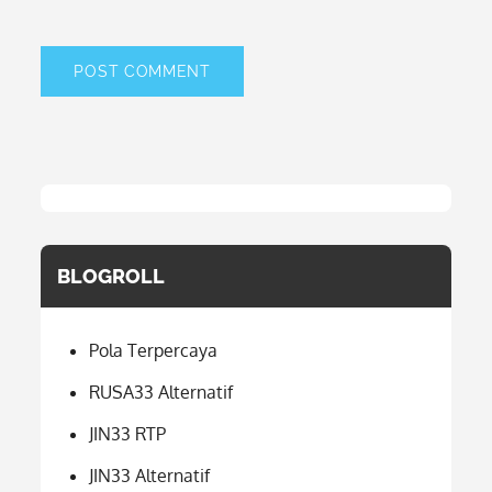
BLOGROLL
Pola Terpercaya
RUSA33 Alternatif
JIN33 RTP
JIN33 Alternatif