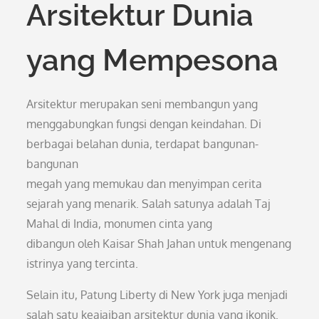
Arsitektur Dunia
yang Mempesona
Arsitektur merupakan seni membangun yang
menggabungkan fungsi dengan keindahan. Di
berbagai belahan dunia, terdapat bangunan-
bangunan
megah yang memukau dan menyimpan cerita
sejarah yang menarik. Salah satunya adalah Taj
Mahal di India, monumen cinta yang
dibangun oleh Kaisar Shah Jahan untuk mengenang
istrinya yang tercinta.
Selain itu, Patung Liberty di New York juga menjadi
salah satu keajaiban arsitektur dunia yang ikonik.