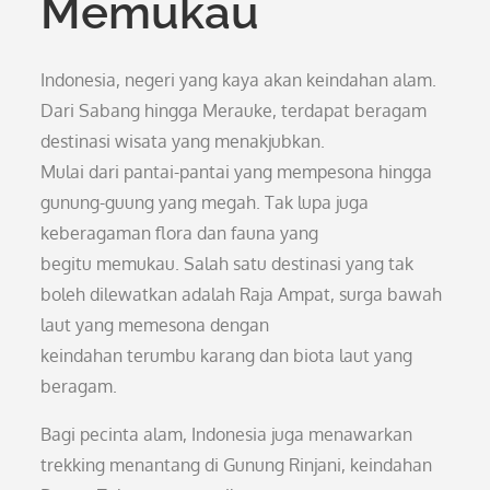
Memukau
Indonesia, negeri yang kaya akan keindahan alam.
Dari Sabang hingga Merauke, terdapat beragam
destinasi wisata yang menakjubkan.
Mulai dari pantai-pantai yang mempesona hingga
gunung-guung yang megah. Tak lupa juga
keberagaman flora dan fauna yang
begitu memukau. Salah satu destinasi yang tak
boleh dilewatkan adalah Raja Ampat, surga bawah
laut yang memesona dengan
keindahan terumbu karang dan biota laut yang
beragam.
Bagi pecinta alam, Indonesia juga menawarkan
trekking menantang di Gunung Rinjani, keindahan