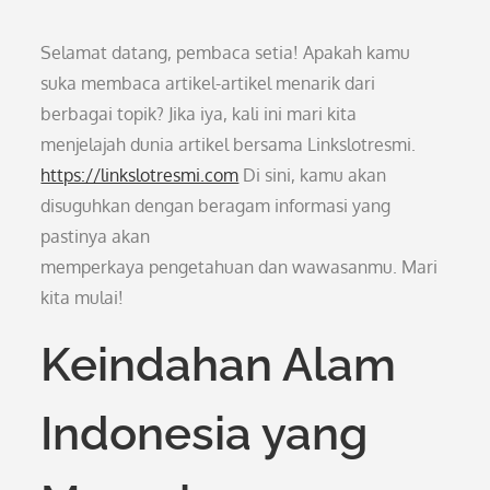
Selamat datang, pembaca setia! Apakah kamu
suka membaca artikel-artikel menarik dari
berbagai topik? Jika iya, kali ini mari kita
menjelajah dunia artikel bersama Linkslotresmi.
https://linkslotresmi.com
Di sini, kamu akan
disuguhkan dengan beragam informasi yang
pastinya akan
memperkaya pengetahuan dan wawasanmu. Mari
kita mulai!
Keindahan Alam
Indonesia yang