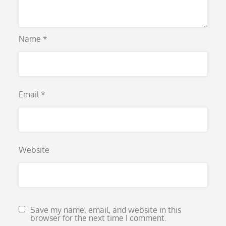
Name
*
Email
*
Website
Save my name, email, and website in this
browser for the next time I comment.