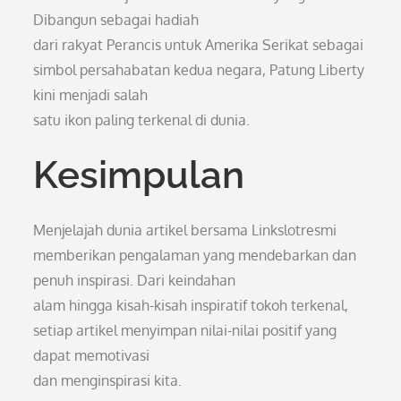
Dibangun sebagai hadiah
dari rakyat Perancis untuk Amerika Serikat sebagai
simbol persahabatan kedua negara, Patung Liberty
kini menjadi salah
satu ikon paling terkenal di dunia.
Kesimpulan
Menjelajah dunia artikel bersama Linkslotresmi
memberikan pengalaman yang mendebarkan dan
penuh inspirasi. Dari keindahan
alam hingga kisah-kisah inspiratif tokoh terkenal,
setiap artikel menyimpan nilai-nilai positif yang
dapat memotivasi
dan menginspirasi kita.