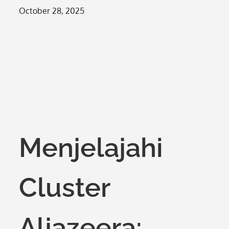
Posted
October 28, 2025
on
Menjelajahi
Cluster
Aljazeera: