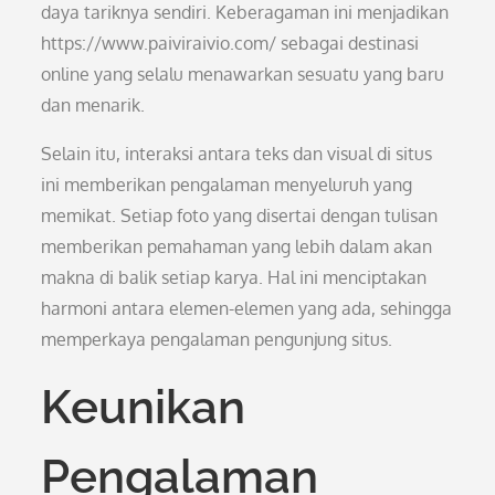
daya tariknya sendiri. Keberagaman ini menjadikan
https://www.paiviraivio.com/ sebagai destinasi
online yang selalu menawarkan sesuatu yang baru
dan menarik.
Selain itu, interaksi antara teks dan visual di situs
ini memberikan pengalaman menyeluruh yang
memikat. Setiap foto yang disertai dengan tulisan
memberikan pemahaman yang lebih dalam akan
makna di balik setiap karya. Hal ini menciptakan
harmoni antara elemen-elemen yang ada, sehingga
memperkaya pengalaman pengunjung situs.
Keunikan
Pengalaman