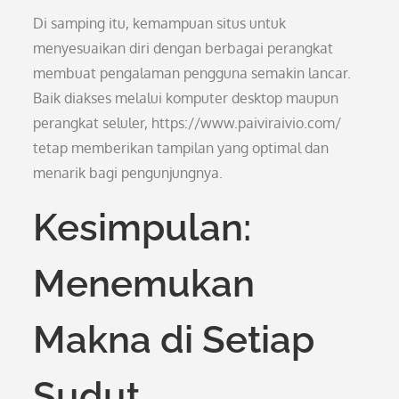
Di samping itu, kemampuan situs untuk
menyesuaikan diri dengan berbagai perangkat
membuat pengalaman pengguna semakin lancar.
Baik diakses melalui komputer desktop maupun
perangkat seluler, https://www.paiviraivio.com/
tetap memberikan tampilan yang optimal dan
menarik bagi pengunjungnya.
Kesimpulan:
Menemukan
Makna di Setiap
Sudut