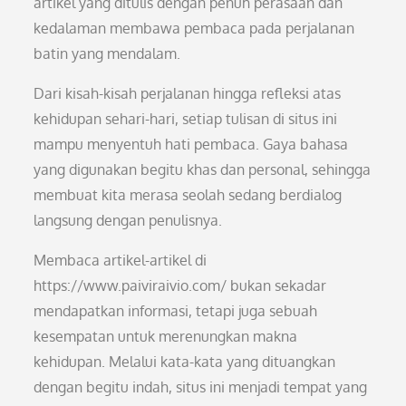
artikel yang ditulis dengan penuh perasaan dan
kedalaman membawa pembaca pada perjalanan
batin yang mendalam.
Dari kisah-kisah perjalanan hingga refleksi atas
kehidupan sehari-hari, setiap tulisan di situs ini
mampu menyentuh hati pembaca. Gaya bahasa
yang digunakan begitu khas dan personal, sehingga
membuat kita merasa seolah sedang berdialog
langsung dengan penulisnya.
Membaca artikel-artikel di
https://www.paiviraivio.com/ bukan sekadar
mendapatkan informasi, tetapi juga sebuah
kesempatan untuk merenungkan makna
kehidupan. Melalui kata-kata yang dituangkan
dengan begitu indah, situs ini menjadi tempat yang