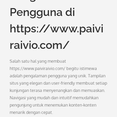
Pengguna di
https://www.paivi
raivio.com/
Salah satu hal yang membuat
https://www.paiviraivio.com/ begitu istimewa
adalah pengalaman pengguna yang unik. Tampilan
situs yang elegan dan user-friendly membuat setiap
kunjungan terasa menyenangkan dan memuaskan.
Navigasi yang mudah dan intuitif memudahkan
pengunjung untuk menemukan konten-konten
menarik dengan cepat.