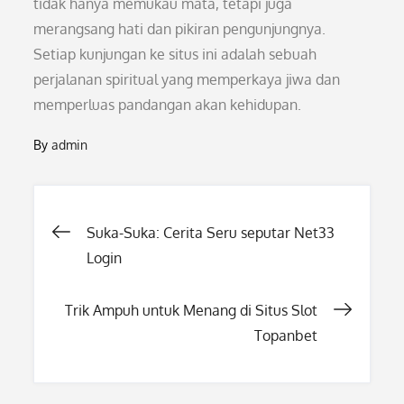
tidak hanya memukau mata, tetapi juga
merangsang hati dan pikiran pengunjungnya.
Setiap kunjungan ke situs ini adalah sebuah
perjalanan spiritual yang memperkaya jiwa dan
memperluas pandangan akan kehidupan.
By
admin
Post
Suka-Suka: Cerita Seru seputar Net33
Login
navigation
Trik Ampuh untuk Menang di Situs Slot
Topanbet