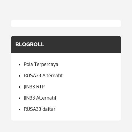
BLOGROLL
Pola Terpercaya
RUSA33 Alternatif
JIN33 RTP
JIN33 Alternatif
RUSA33 daftar