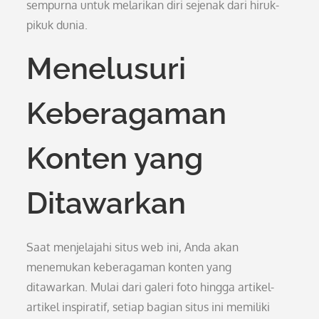
sempurna untuk melarikan diri sejenak dari hiruk-
pikuk dunia.
Menelusuri
Keberagaman
Konten yang
Ditawarkan
Saat menjelajahi situs web ini, Anda akan
menemukan keberagaman konten yang
ditawarkan. Mulai dari galeri foto hingga artikel-
artikel inspiratif, setiap bagian situs ini memiliki