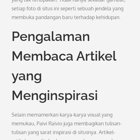
setiap foto di situs ini seperti sebuah jendela yang
membuka pandangan baru terhadap kehidupan.
Pengalaman
Membaca Artikel
yang
Menginspirasi
Selain memamerkan karya-karya visual yang
memukau, Paivi Raivio juga membagikan tulisan-
tulisan yang sarat inspirasi di situsnya. Artikel-