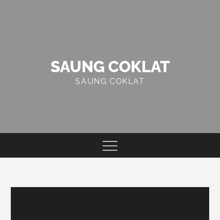
Skip
to
content
SAUNG COKLAT
SAUNG COKLAT