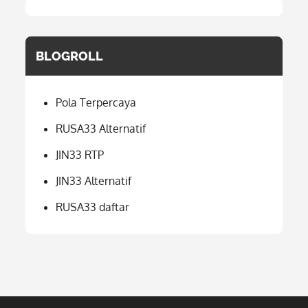
BLOGROLL
Pola Terpercaya
RUSA33 Alternatif
JIN33 RTP
JIN33 Alternatif
RUSA33 daftar