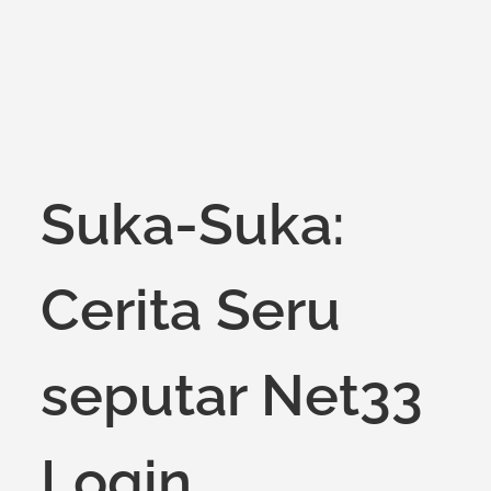
Suka-Suka:
Cerita Seru
seputar Net33
Login