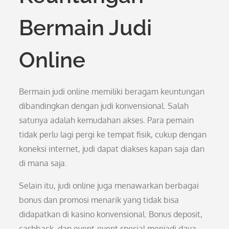
Bermain Judi
Online
Bermain judi online memiliki beragam keuntungan
dibandingkan dengan judi konvensional. Salah
satunya adalah kemudahan akses. Para pemain
tidak perlu lagi pergi ke tempat fisik, cukup dengan
koneksi internet, judi dapat diakses kapan saja dan
di mana saja.
Selain itu, judi online juga menawarkan berbagai
bonus dan promosi menarik yang tidak bisa
didapatkan di kasino konvensional. Bonus deposit,
cashback, dan event-event spesial menjadi daya