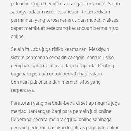
judi online juga memiliki tantangan tersendiri. Salah
satunya adalah risiko kecanduan. Ketersediaan
permainan yang terus menerus dan mudah diakses
dapat membuat seseorang kecanduan bermain judi
online.
Selain itu, ada juga risiko keamanan. Meskipun
sistem keamanan semakin canggih, namun risiko
penipuan dan kebocoran data tetap ada. Penting
bagi para pemain untuk berhati-hati dalam
bermain judi online dan memilih situs yang
terpercaya.
Peraturan yang berbeda-beda di setiap negara juga
menjadi tantangan bagi para pemain judi online.
Beberapa negara melarang judi online sehingga
pemain perlu memastikan legalitas perjudian online