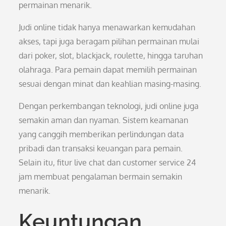
permainan menarik.
Judi online tidak hanya menawarkan kemudahan
akses, tapi juga beragam pilihan permainan mulai
dari poker, slot, blackjack, roulette, hingga taruhan
olahraga. Para pemain dapat memilih permainan
sesuai dengan minat dan keahlian masing-masing.
Dengan perkembangan teknologi, judi online juga
semakin aman dan nyaman. Sistem keamanan
yang canggih memberikan perlindungan data
pribadi dan transaksi keuangan para pemain.
Selain itu, fitur live chat dan customer service 24
jam membuat pengalaman bermain semakin
menarik.
Keuntungan