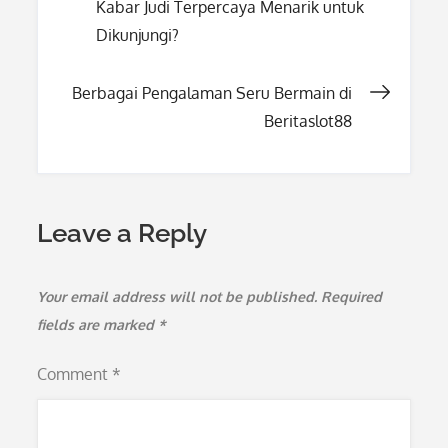
Kabar Judi Terpercaya Menarik untuk
navigation
Dikunjungi?
Berbagai Pengalaman Seru Bermain di
Beritaslot88
Leave a Reply
Your email address will not be published.
Required
fields are marked
*
Comment
*