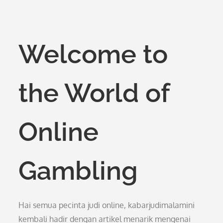
Welcome to
the World of
Online
Gambling
Hai semua pecinta judi online, kabarjudimalamini
kembali hadir dengan artikel menarik mengenai