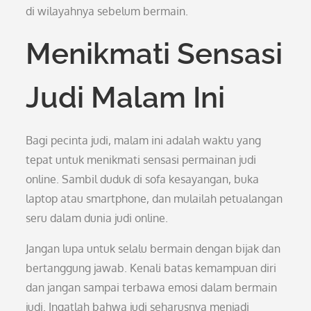
di wilayahnya sebelum bermain.
Menikmati Sensasi
Judi Malam Ini
Bagi pecinta judi, malam ini adalah waktu yang
tepat untuk menikmati sensasi permainan judi
online. Sambil duduk di sofa kesayangan, buka
laptop atau smartphone, dan mulailah petualangan
seru dalam dunia judi online.
Jangan lupa untuk selalu bermain dengan bijak dan
bertanggung jawab. Kenali batas kemampuan diri
dan jangan sampai terbawa emosi dalam bermain
judi. Ingatlah bahwa judi seharusnya menjadi