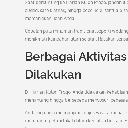
Saat berkunjung ke Harian Kulon Progo, jangan lu
gudeg, sate klathak, hingga pecel lele, semua bi
memanjakan lidah Anda.
Cobalah pula minuman tradisional seperti wedan
menikmati keindahan alam sekitar. Rasakan sensas
Berbagai Aktivitas
Dilakukan
Di Harian Kulon Progo, Anda tidak akan kehabisan p
menantang hingga bersepeda menyusuri pedesaan
Anda juga bisa mengunjungi objek wisata menarik 
membantu petani lokal dalam kegiatan bertani.