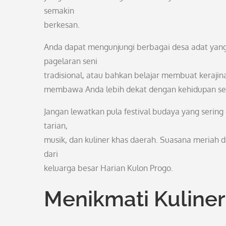
semakin
berkesan.
Anda dapat mengunjungi berbagai desa adat yang
pagelaran seni
tradisional, atau bahkan belajar membuat kerajin
membawa Anda lebih dekat dengan kehidupan seha
Jangan lewatkan pula festival budaya yang sering
tarian,
musik, dan kuliner khas daerah. Suasana meriah
dari
keluarga besar Harian Kulon Progo.
Menikmati Kuliner