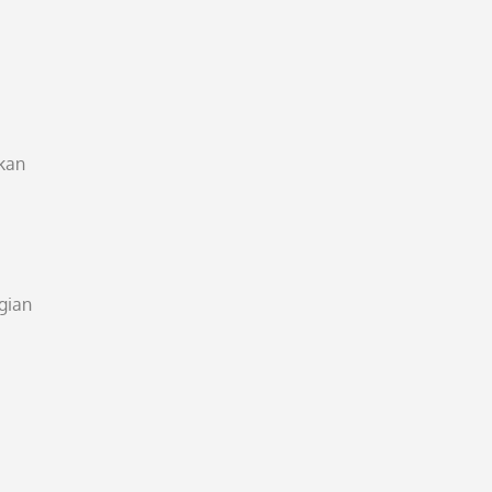
akan
gian