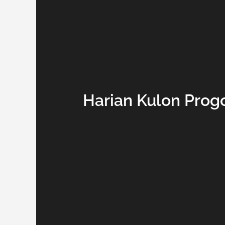
Harian Kulon Prog