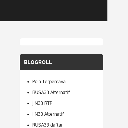
BLOGROLL
Pola Terpercaya
RUSA33 Alternatif
JIN33 RTP
JIN33 Alternatif
RUSA33 daftar