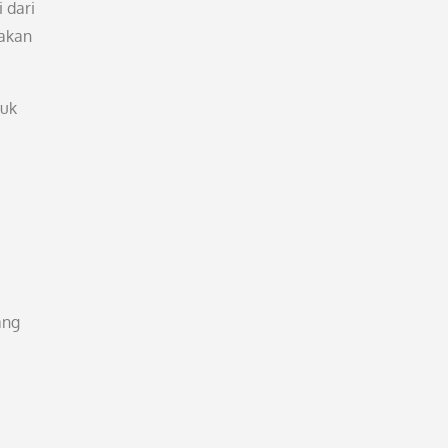
 dari
 akan
tuk
ang