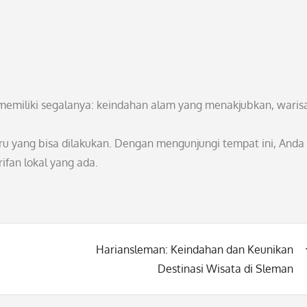
 memiliki segalanya: keindahan alam yang menakjubkan, waris
seru yang bisa dilakukan. Dengan mengunjungi tempat ini, Anda
ifan lokal yang ada.
Hariansleman: Keindahan dan Keunikan
Destinasi Wisata di Sleman