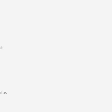
ak
itas