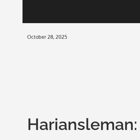
Posted
October 28, 2025
on
Hariansleman: