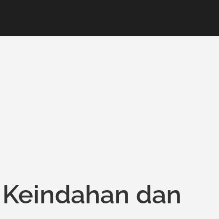
 Keindahan dan