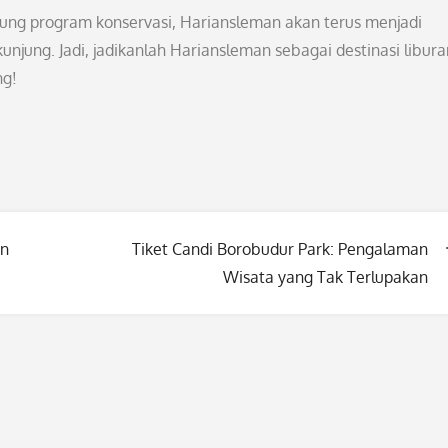
ng program konservasi, Hariansleman akan terus menjadi
njung. Jadi, jadikanlah Hariansleman sebagai destinasi libura
ng!
an
Tiket Candi Borobudur Park: Pengalaman
Wisata yang Tak Terlupakan