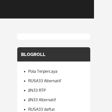
BLOGROLL
Pola Terpercaya
RUSA33 Alternatif
JIN33 RTP
JIN33 Alternatif
RUSA33 daftar