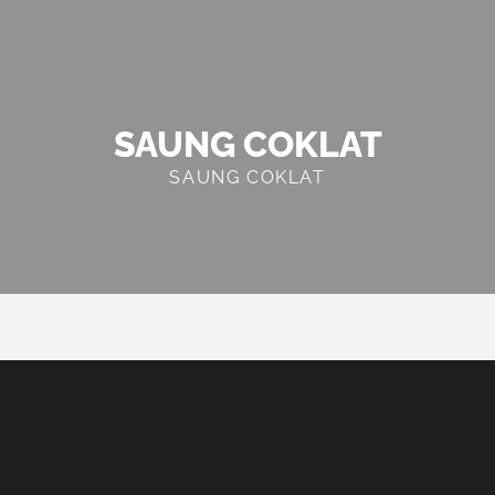
SAUNG COKLAT
SAUNG COKLAT