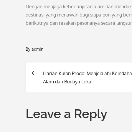
Dengan menjaga keberlanjutan alam dan menduku
destinasi yang menawan bagi siapa pun yang berku
berikutnya dan rasakan pesonanya secara langsu
By
admin
Harian Kulon Progo: Menjelajahi Keindah
Post
Alam dan Budaya Lokal
navigation
Leave a Reply